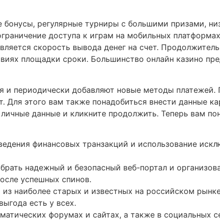
е бонусы, регулярные турниры с большими призами, ни
ограничение доступа к играм на мобильных платформа
является скорость вывода денег на счет. Продолжител
овиях площадки сроки. Большинство онлайн казино пр
 и периодически добавляют новые методы платежей. 
. Для этого вам также понадобиться внести данные ка
 личные данные и кликните продолжить. Теперь вам п
ведения финансовых транзакций и использование искл
брать надежный и безопасный веб-портал и организов
осле успешных спинов.
 из наиболее старых и известных на российском рынке
выгода есть у всех.
матических форумах и сайтах, а также в социальных с