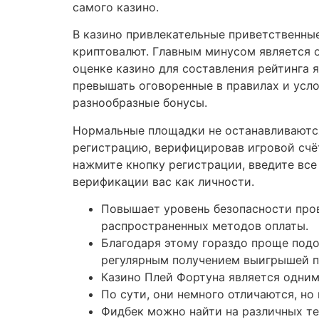
самого казино.
В казино привлекательные приветственны
криптовалют. Главным минусом является 
оценке казино для составления рейтинга 
превышать оговоренные в правилах и усл
разнообразные бонусы.
Нормальные площадки не останавливаются
регистрацию, верифицировав игровой счёт
нажмите кнопку регистрации, введите все
верификации вас как личности.
Повышает уровень безопасности про
распространенных методов оплаты.
Благодаря этому гораздо проще подо
регулярным получением выигрышей п
Казино Плей Фортуна является одним
По сути, они немного отличаются, но 
Фидбек можно найти на различных те