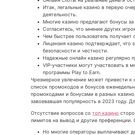
Онлайн слоты на реальные деньги ос
Итак, легальные казино в первую оче
деятельность.
Многие казино предлагают бонусы за
Согласитесь, что мнение других игр
Чем быстрее пользователь получает 
Лицензия казино подтверждает, что 
безопасности и честности.
Надежные онлайн казино регулярно 
VIP-участники могут участвовать в м
программы Play to Earn.
Чрезмерное увлечение может привести к 
список промокодов и бонусов еженедельно
промокодами и бонусами в разных казино,
завоевавшая популярность в 2023 году. Д
Отсутствие вопросов со
топ казино
сторо
лимитов на вывод и другие преференции. 
Но многие операторы выплачивают де