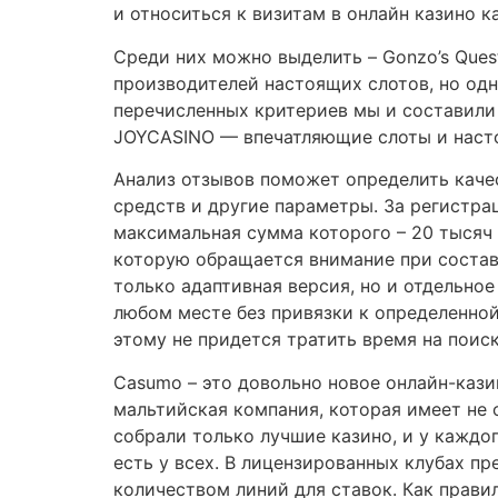
и относиться к визитам в онлайн казино 
Среди них можно выделить – Gonzo’s Quest
производителей настоящих слотов, но одни
перечисленных критериев мы и составили э
JOYCASINO — впечатляющие слоты и насто
Анализ отзывов поможет определить каче
средств и другие параметры. За регистра
максимальная сумма которого – 20 тысяч 
которую обращается внимание при составл
только адаптивная версия, но и отдельно
любом месте без привязки к определенной
этому не придется тратить время на поис
Casumo – это довольно новое онлайн-кази
мальтийская компания, которая имеет не 
собрали только лучшие казино, и у каждо
есть у всех. В лицензированных клубах 
количеством линий для ставок. Как прави