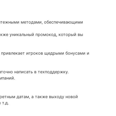
латежными методами, обеспечивающими
также уникальный промокод, который вы
о привлекает игроков щедрыми бонусами и
аточно написать в техподдержку.
мпаний.
ретным датам, а также выходу новой
т.д.