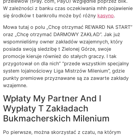
przelewów (tPay. com, PayU) względnie poprzez blik.
W zależności z banku czas oczekiwania mhh pojawienie
się środków t bankrollu może być różny
kasyno
.
Mowa tutaj o polu „Chcę otrzymać REWARD NA START”
oraz „Chcę otrzymać DARMOWY ZAKŁAD”. Jak już
wspomnieliśmy owner zakładów wzajemnych, który
posiada swoją siedzibę t Zielonej Górze, swoje
promocje kieruje również do stałych graczy. I tak
przygotował on dla nich” “przede wszystkim specjalny
system lojalnościowy Liga Mistrzów Milenium”, gdzie
punkty premiowe przyznawane są za zawarte zakłady
wzajemne.
Wpłaty My Partner And I
Wypłaty T Zakładach
Bukmacherskich Milenium
Po pierwsze, można skorzystać z czatu, na którym