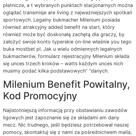
płatnicze, a t wybranych punktach stacjonarnych można
oglądać transmisje are living z najważniejszych spotkań
sportowych. Legalny bukmacher Milenium posiada
również atrakcyjny added benefit na start, który
również może być doskonałą zachętą dla graczy, by
założyć swoje konto typerskie on-line właśnie you tego
buka mostbet pl. Jak u wielu odmiennych legalnych
bukmacherów, formularz rejestracyjny Milenium składa
się unces trzech kroków – watts każdym unces nich
musimy podać kilka podstawowych” “danych.
Milenium Benefit Powitalny,
Kod Promocyjny
Najistotniejszą informacją przy obstawianiu zawodów
ligowych jest zapoznanie się ze składami em dany
mecz. Nic trudnego, jeśli będziesz potrzebował naszej
pomocy, skontaktuj się z nami za pośrednictwem maila,