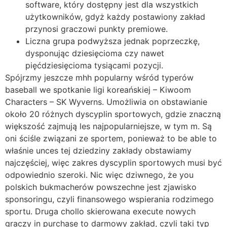
software, który dostępny jest dla wszystkich
użytkowników, gdyż każdy postawiony zakład
przynosi graczowi punkty premiowe.
Liczna grupa podwyższa jednak poprzeczkę,
dysponując dziesięcioma czy nawet
pięćdziesięcioma tysiącami pozycji.
Spójrzmy jeszcze mhh popularny wśród typerów
baseball we spotkanie ligi koreańskiej – Kiwoom
Characters – SK Wyverns. Umożliwia on obstawianie
około 20 różnych dyscyplin sportowych, gdzie znaczną
większość zajmują les najpopularniejsze, w tym m. Są
oni ściśle związani ze sportem, ponieważ to be able to
właśnie unces tej dziedziny zakłady obstawiamy
najczęściej, więc zakres dyscyplin sportowych musi być
odpowiednio szeroki. Nic więc dziwnego, że you
polskich bukmacherów powszechne jest zjawisko
sponsoringu, czyli finansowego wspierania rodzimego
sportu. Druga chollo skierowana execute nowych
graczy in purchase to darmowy zakład, czyli taki typ