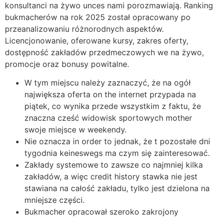
konsultanci na żywo unces nami porozmawiają. Ranking
bukmacherów na rok 2025 został opracowany po
przeanalizowaniu różnorodnych aspektów.
Licencjonowanie, oferowane kursy, zakres oferty,
dostępność zakładów przedmeczowych we na żywo,
promocje oraz bonusy powitalne.
W tym miejscu należy zaznaczyć, że na ogół
największa oferta on the internet przypada na
piątek, co wynika przede wszystkim z faktu, że
znaczna cześć widowisk sportowych mother
swoje miejsce w weekendy.
Nie oznacza in order to jednak, że t pozostałe dni
tygodnia keineswegs ma czym się zainteresować.
Zakłady systemowe to zawsze co najmniej kilka
zakładów, a więc credit history stawka nie jest
stawiana na całość zakładu, tylko jest dzielona na
mniejsze części.
Bukmacher opracował szeroko zakrojony