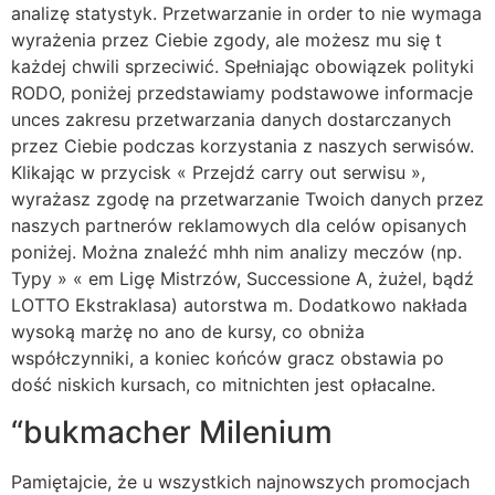
analizę statystyk. Przetwarzanie in order to nie wymaga
wyrażenia przez Ciebie zgody, ale możesz mu się t
każdej chwili sprzeciwić. Spełniając obowiązek polityki
RODO, poniżej przedstawiamy podstawowe informacje
unces zakresu przetwarzania danych dostarczanych
przez Ciebie podczas korzystania z naszych serwisów.
Klikając w przycisk « Przejdź carry out serwisu »,
wyrażasz zgodę na przetwarzanie Twoich danych przez
naszych partnerów reklamowych dla celów opisanych
poniżej. Można znaleźć mhh nim analizy meczów (np.
Typy » « em Ligę Mistrzów, Successione A, żużel, bądź
LOTTO Ekstraklasa) autorstwa m. Dodatkowo nakłada
wysoką marżę no ano de kursy, co obniża
współczynniki, a koniec końców gracz obstawia po
dość niskich kursach, co mitnichten jest opłacalne.
“bukmacher Milenium
Pamiętajcie, że u wszystkich najnowszych promocjach