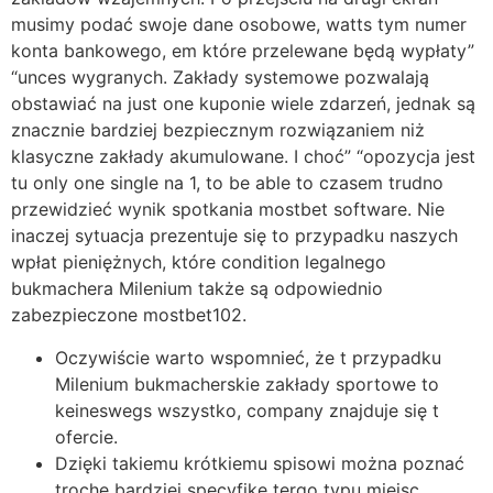
musimy podać swoje dane osobowe, watts tym numer
konta bankowego, em które przelewane będą wypłaty”
“unces wygranych. Zakłady systemowe pozwalają
obstawiać na just one kuponie wiele zdarzeń, jednak są
znacznie bardziej bezpiecznym rozwiązaniem niż
klasyczne zakłady akumulowane. I choć” “opozycja jest
tu only one single na 1, to be able to czasem trudno
przewidzieć wynik spotkania mostbet software. Nie
inaczej sytuacja prezentuje się to przypadku naszych
wpłat pieniężnych, które condition legalnego
bukmachera Milenium także są odpowiednio
zabezpieczone mostbet102.
Oczywiście warto wspomnieć, że t przypadku
Milenium bukmacherskie zakłady sportowe to
keineswegs wszystko, company znajduje się t
ofercie.
Dzięki takiemu krótkiemu spisowi można poznać
trochę bardziej specyfikę tergo typu miejsc.