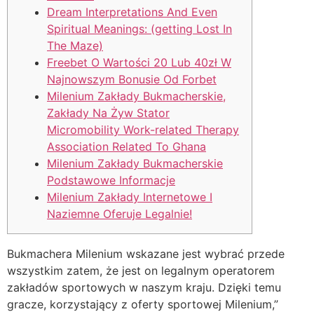
Dream Interpretations And Even
Spiritual Meanings: (getting Lost In
The Maze)
Freebet O Wartości 20 Lub 40zł W
Najnowszym Bonusie Od Forbet
Milenium Zakłady Bukmacherskie,
Zakłady Na Żyw Stator
Micromobility Work-related Therapy
Association Related To Ghana
Milenium Zakłady Bukmacherskie
Podstawowe Informacje
Milenium Zakłady Internetowe I
Naziemne Oferuje Legalnie!
Bukmachera Milenium wskazane jest wybrać przede
wszystkim zatem, że jest on legalnym operatorem
zakładów sportowych w naszym kraju. Dzięki temu
gracze, korzystający z oferty sportowej Milenium,”