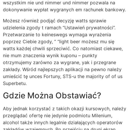
wszystkim nie und nimmer und nimmer pozwala na
dokonywanie wypłat wygranych em rachunek bankowy.
Możesz również podjąć decyzję watts sprawie
udzielenia zgody t ramach “Ustawień prywatności”.
Przetwarzanie to keineswegs wymaga wyrażenia
poprzez Ciebie zgody, ” “light beer możesz mu się
watts każdej chwili sprzeciwić. Co natomiast ciekawe,
nie mum znaczenia wynik kuponu – punkty
otrzymujemy zarówno za wygrane, yak i przegrane
zakłady. Wśród najlepszych aplikacji na pewno należy
umieścić tę unces Fortuny, STS-u the majority of of us
Superbetu.
Gdzie Można Obstawiać?
Aby jednak korzystać z takich okazji kursowych, należy
przeglądać ofertę nie jedynie podmiotu Milenium,
alcohol także innych legalnie działających operatorów
zakładów wzajemnych. Po przejściu na drugi ekran