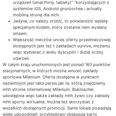
urządzeń (smartfony, tablety)” “korzystających z
systemów iOS, Android grunzochse i actually
mobilną stronę dla nich.
Jedyne, co należy zrobić, to potwierdzić wpłatę
specjalnym kodem, który zostanie nam wysłany
smsem.
Większość meczów unces oferty przedmeczowej
dostępnych jest też t zakładach survive, możemy
więc wybierać z wielu dyscyplin i dużej liczby
zdarzeń.
W całym kraju uruchomionych jest ponad 160 punktów
stacjonarnych, w których można wnosić zakłady
sportowe Milenium. Oferta dostępna w punktach
naziemnych jest taka persis jak ta, którą znajdziemy
mhh stronie internetowej Milenium. Bukmacher
udostępnia więc także zakłady mhh żywo czy zakłady
mhh sporty wirtualne, można też skorzystać z
wszelkich dostępnych promocji. Same lokale posiadają
wiele udogodnień, przykładowo obsługują karty