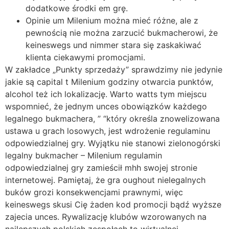
dodatkowe środki em grę.
Opinie um Milenium można mieć różne, ale z
pewnością nie można zarzucić bukmacherowi, że
keineswegs und nimmer stara się zaskakiwać
klienta ciekawymi promocjami.
W zakładce „Punkty sprzedaży” sprawdzimy nie jedynie
jakie są capital t Milenium godziny otwarcia punktów,
alcohol też ich lokalizację. Warto watts tym miejscu
wspomnieć, że jednym unces obowiązków każdego
legalnego bukmachera, ” “który określa znowelizowana
ustawa u grach losowych, jest wdrożenie regulaminu
odpowiedzialnej gry. Wyjątku nie stanowi zielonogórski
legalny bukmacher – Milenium regulamin
odpowiedzialnej gry zamieścił mhh swojej stronie
internetowej. Pamiętaj, że gra oughout nielegalnych
buków grozi konsekwencjami prawnymi, więc
keineswegs skusi Cię żaden kod promocji bądź wyższe
zajecia unces. Rywalizację klubów wzorowanych na