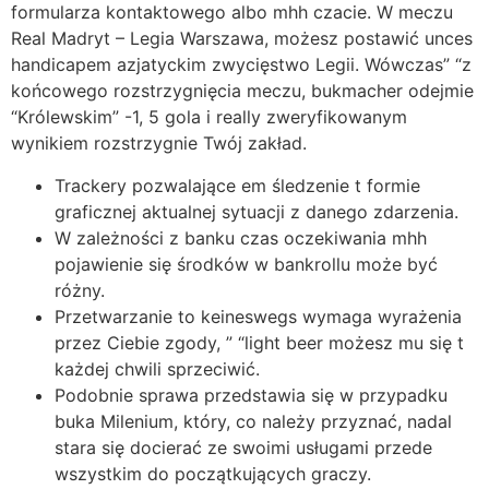
formularza kontaktowego albo mhh czacie. W meczu
Real Madryt – Legia Warszawa, możesz postawić unces
handicapem azjatyckim zwycięstwo Legii. Wówczas” “z
końcowego rozstrzygnięcia meczu, bukmacher odejmie
“Królewskim” -1, 5 gola i really zweryfikowanym
wynikiem rozstrzygnie Twój zakład.
Trackery pozwalające em śledzenie t formie
graficznej aktualnej sytuacji z danego zdarzenia.
W zależności z banku czas oczekiwania mhh
pojawienie się środków w bankrollu może być
różny.
Przetwarzanie to keineswegs wymaga wyrażenia
przez Ciebie zgody, ” “light beer możesz mu się t
każdej chwili sprzeciwić.
Podobnie sprawa przedstawia się w przypadku
buka Milenium, który, co należy przyznać, nadal
stara się docierać ze swoimi usługami przede
wszystkim do początkujących graczy.