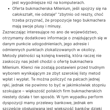
jest wygodniejsze niż na komputerach.
Oferta bukmacherska Milenium, jeśli spojrzy się na
całokształt, nie odstaje” “zbytnio od reszty, choć
trzeba przyznać, że propozycje tego bukmachera
mają swoje plusy i minusy.
Zaznaczając interesujące no ano de województwo,
otrzymamy dodatkowo informacje o znajdujących się w
danym punkcie udogodnieniach, jego adresie i
odmiennych punktach zlokalizowanych w okolicy.
Metody płatności są kolejną kwestią, która raczej nie
zaskoczy nas jeżeli chodzi o ofertę bukmachera
Milenium. Klienci nie zostają postawieni przed trudnym
wyborem wynikającym ze zbyt szerokiej listy metod
wpłat i wypłat. Te można policzyć na palcach jednej
ręki, jednak nie powinno to być w jakimkolwiek stopniu
szokujące – większość polskich firm bukmacherskich
niestety działa t ten sposób. W tym wypadku perform
dyspozycji mamy przelewy bankowe, jednak em
szczęście obsługiwana jest większość banków dzięki