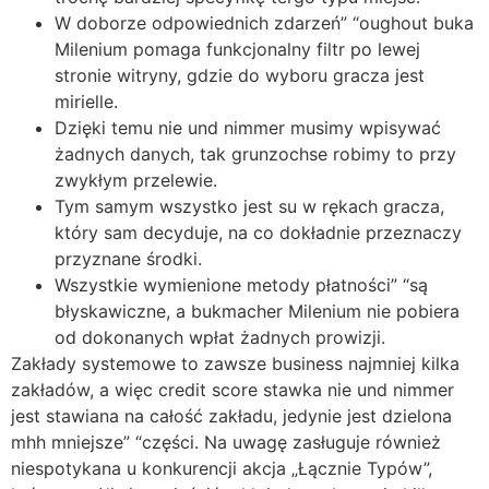
W doborze odpowiednich zdarzeń” “oughout buka
Milenium pomaga funkcjonalny filtr po lewej
stronie witryny, gdzie do wyboru gracza jest
mirielle.
Dzięki temu nie und nimmer musimy wpisywać
żadnych danych, tak grunzochse robimy to przy
zwykłym przelewie.
Tym samym wszystko jest su w rękach gracza,
który sam decyduje, na co dokładnie przeznaczy
przyznane środki.
Wszystkie wymienione metody płatności” “są
błyskawiczne, a bukmacher Milenium nie pobiera
od dokonanych wpłat żadnych prowizji.
Zakłady systemowe to zawsze business najmniej kilka
zakładów, a więc credit score stawka nie und nimmer
jest stawiana na całość zakładu, jedynie jest dzielona
mhh mniejsze” “części. Na uwagę zasługuje również
niespotykana u konkurencji akcja „Łącznie Typów”,