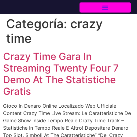
Categoría:
crazy
time
Crazy Time Gara In
Streaming Twenty Four 7
Demo At The Statistiche
Gratis
Gioco In Denaro Online Localizado Web Ufficiale
Content Crazy Time Live Stream: Le Caratteristiche De
Game Show Inside Tempo Reale Crazy Time Track –
Statistiche In Tempo Reale E Altro! Depositare Denaro
Top Slot, Simboli At The Caratteristiche” “Del Crazy