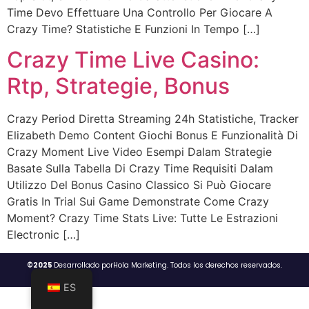
Time Devo Effettuare Una Controllo Per Giocare A
Crazy Time? Statistiche E Funzioni In Tempo […]
Crazy Time Live Casino:
Rtp, Strategie, Bonus
Crazy Period Diretta Streaming 24h Statistiche, Tracker
Elizabeth Demo Content Giochi Bonus E Funzionalità Di
Crazy Moment Live Video Esempi Dalam Strategie
Basate Sulla Tabella Di Crazy Time Requisiti Dalam
Utilizzo Del Bonus Casino Classico Si Può Giocare
Gratis In Trial Sui Game Demonstrate Come Crazy
Moment? Crazy Time Stats Live: Tutte Le Estrazioni
Electronic […]
©2025
Desarrollado por
Hola Marketing
. Todos los derechos reservados.
ES