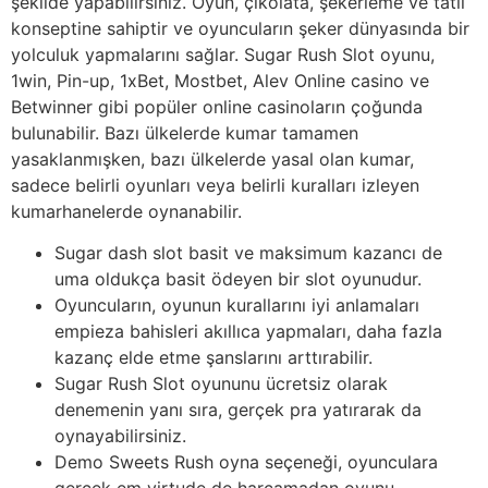
şekilde yapabilirsiniz. Oyun, çikolata, şekerleme ve tatlı
konseptine sahiptir ve oyuncuların şeker dünyasında bir
yolculuk yapmalarını sağlar. Sugar Rush Slot oyunu,
1win, Pin-up, 1xBet, Mostbet, Alev Online casino ve
Betwinner gibi popüler online casinoların çoğunda
bulunabilir. Bazı ülkelerde kumar tamamen
yasaklanmışken, bazı ülkelerde yasal olan kumar,
sadece belirli oyunları veya belirli kuralları izleyen
kumarhanelerde oynanabilir.
Sugar dash slot basit ve maksimum kazancı de
uma oldukça basit ödeyen bir slot oyunudur.
Oyuncuların, oyunun kurallarını iyi anlamaları
empieza bahisleri akıllıca yapmaları, daha fazla
kazanç elde etme şanslarını arttırabilir.
Sugar Rush Slot oyununu ücretsiz olarak
denemenin yanı sıra, gerçek pra yatırarak da
oynayabilirsiniz.
Demo Sweets Rush oyna seçeneği, oyunculara