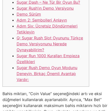
Sugar Dash – Ne Tür Bir Oyun Bu?
Sugar Rush’ın Demo Versiyonu
Demo Sürüm
Adım 2: Sembolleri Anlayın
Adım Six: Ücretsiz Döndürmeleri
Tetikleyin
Q: Sugar Rush Slot Oyununu Türkçe
Demo Versiyonunu Nerede
Oynayabilirim?
Sugar Run 1000 Kuralları Empieza
Özellikleri
Sugar Rush Demo Oyun Modunu
Deneyin, Birkaç Önemli Avantajı
Vardır:
Bahis miktarı, “Coin Value” seçeneğindeki artı ve eksi
düğmeleri kullanılarak ayarlanabilir. Ayrıca, “Max Bet”
seçeneğini kullanarak maksimum bahis miktarını hızlı bir