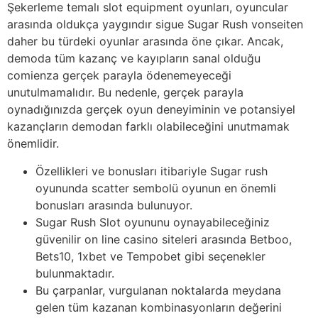
Şekerleme temalı slot equipment oyunları, oyuncular
arasında oldukça yaygındır sigue Sugar Rush vonseiten
daher bu türdeki oyunlar arasında öne çıkar. Ancak,
demoda tüm kazanç ve kayıpların sanal olduğu
comienza gerçek parayla ödenemeyeceği
unutulmamalıdır. Bu nedenle, gerçek parayla
oynadığınızda gerçek oyun deneyiminin ve potansiyel
kazançların demodan farklı olabileceğini unutmamak
önemlidir.
Özellikleri ve bonusları itibariyle Sugar rush
oyununda scatter sembolü oyunun en önemli
bonusları arasında bulunuyor.
Sugar Rush Slot oyununu oynayabileceğiniz
güvenilir on line casino siteleri arasında Betboo,
Bets10, 1xbet ve Tempobet gibi seçenekler
bulunmaktadır.
Bu çarpanlar, vurgulanan noktalarda meydana
gelen tüm kazanan kombinasyonların değerini