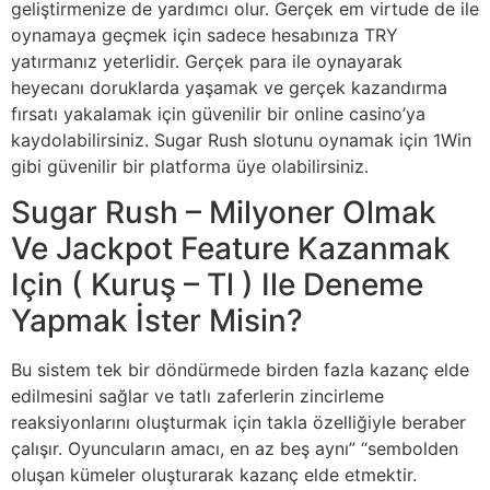
geliştirmenize de yardımcı olur. Gerçek em virtude de ile
oynamaya geçmek için sadece hesabınıza TRY
yatırmanız yeterlidir. Gerçek para ile oynayarak
heyecanı doruklarda yaşamak ve gerçek kazandırma
fırsatı yakalamak için güvenilir bir online casino’ya
kaydolabilirsiniz. Sugar Rush slotunu oynamak için 1Win
gibi güvenilir bir platforma üye olabilirsiniz.
Sugar Rush – Milyoner Olmak
Ve Jackpot Feature Kazanmak
Için ( Kuruş – Tl ) Ile Deneme
Yapmak İster Misin?
Bu sistem tek bir döndürmede birden fazla kazanç elde
edilmesini sağlar ve tatlı zaferlerin zincirleme
reaksiyonlarını oluşturmak için takla özelliğiyle beraber
çalışır. Oyuncuların amacı, en az beş aynı” “sembolden
oluşan kümeler oluşturarak kazanç elde etmektir.