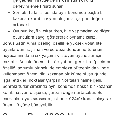
gerçek em virtude de harcamadan oyunu
deneyimleme fırsatı sunar.
Sonraki turlar sırasında aynı konumda başka bir
kazanan kombinasyon oluşursa, çarpan değeri
artacaktır.
Oyunun keyfini çıkarırken, hile yapmadan ve diğer
oyunculara saygı göstererek oynamalısınız.
Bonus Satın Alma özelliği özellikle yüksek volatiliteli
oyunlardan hoşlanan ve ücretsiz döndürme turunun
heyecanını daha sık yaşamak isteyen oyuncular için
caziptir. Ancak, önemli bir ön yatırım gerektirdiği için bu
özelliği sorumlu bir şekilde empieza bütçeniz dahilinde
kullanmanız önemlidir. Kazanan bir küme oluştuğunda,
işgal ettikleri noktalar Çarpan Noktaları haline gelir.
Sonraki turlar sırasında aynı konumda başka bir kazanan
kombinasyon oluşursa, çarpan değeri artacaktır. Bu
çarpanlar oyun sırasında just one. 024x’e kadar ulaşarak
önemli ölçüde büyüyebilir.