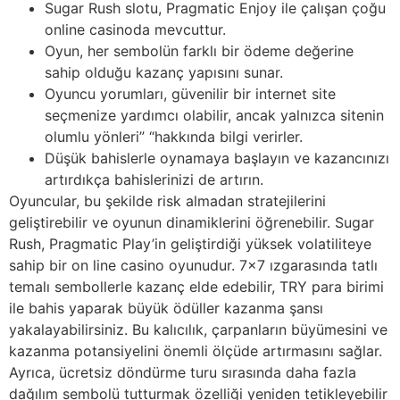
Sugar Rush slotu, Pragmatic Enjoy ile çalışan çoğu
online casinoda mevcuttur.
Oyun, her sembolün farklı bir ödeme değerine
sahip olduğu kazanç yapısını sunar.
Oyuncu yorumları, güvenilir bir internet site
seçmenize yardımcı olabilir, ancak yalnızca sitenin
olumlu yönleri” “hakkında bilgi verirler.
Düşük bahislerle oynamaya başlayın ve kazancınızı
artırdıkça bahislerinizi de artırın.
Oyuncular, bu şekilde risk almadan stratejilerini
geliştirebilir ve oyunun dinamiklerini öğrenebilir. Sugar
Rush, Pragmatic Play’in geliştirdiği yüksek volatiliteye
sahip bir on line casino oyunudur. 7×7 ızgarasında tatlı
temalı sembollerle kazanç elde edebilir, TRY para birimi
ile bahis yaparak büyük ödüller kazanma şansı
yakalayabilirsiniz. Bu kalıcılık, çarpanların büyümesini ve
kazanma potansiyelini önemli ölçüde artırmasını sağlar.
Ayrıca, ücretsiz döndürme turu sırasında daha fazla
dağılım sembolü tutturmak özelliği yeniden tetikleyebilir