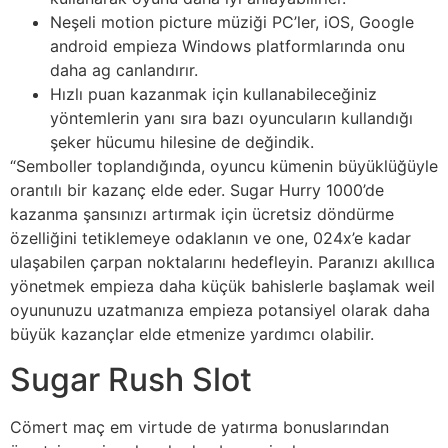
Neşeli motion picture müziği PC’ler, iOS, Google
android empieza Windows platformlarında onu
daha ag canlandırır.
Hızlı puan kazanmak için kullanabileceğiniz
yöntemlerin yanı sıra bazı oyuncuların kullandığı
şeker hücumu hilesine de değindik.
“Semboller toplandığında, oyuncu kümenin büyüklüğüyle
orantılı bir kazanç elde eder. Sugar Hurry 1000’de
kazanma şansınızı artırmak için ücretsiz döndürme
özelliğini tetiklemeye odaklanın ve one, 024x’e kadar
ulaşabilen çarpan noktalarını hedefleyin. Paranızı akıllıca
yönetmek empieza daha küçük bahislerle başlamak weil
oyununuzu uzatmanıza empieza potansiyel olarak daha
büyük kazançlar elde etmenize yardımcı olabilir.
Sugar Rush Slot
Cömert maç em virtude de yatırma bonuslarından