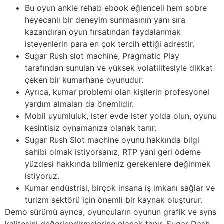
Bu oyun ankle rehab ebook eğlenceli hem sobre
heyecanlı bir deneyim sunmasının yanı sıra
kazandıran oyun fırsatından faydalanmak
isteyenlerin para en çok tercih ettiği adrestir.
Sugar Rush slot machine, Pragmatic Play
tarafından sunulan ve yüksek volatilitesiyle dikkat
çeken bir kumarhane oyunudur.
Ayrıca, kumar problemi olan kişilerin profesyonel
yardım almaları da önemlidir.
Mobil uyumluluk, ister evde ister yolda olun, oyunu
kesintisiz oynamanıza olanak tanır.
Sugar Rush Slot machine oyunu hakkında bilgi
sahibi olmak istiyorsanız, RTP yani geri ödeme
yüzdesi hakkında bilmeniz gerekenlere değinmek
istiyoruz.
Kumar endüstrisi, birçok insana iş imkanı sağlar ve
turizm sektörü için önemli bir kaynak oluşturur.
Demo sürümü ayrıca, oyuncuların oyunun grafik ve syns
kalitesini değerlendirmelerine olanak tanır. Sugar Dash