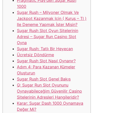
Pragmatic Play’den Sugar Rush
1000
Sugar Rush – Milyoner Olmak Ve
Jackpot Kazanmak Için ( Kuruş – Tl )
Ile Deneme Yapmak İster Misin?
Sugar Rush Slot Oyun Sitelerinin
Adresi – Sugar Run Casino Slot
Oyna
Sugar Rush: Tatlı Bir Heyecan
Ücretsiz Döndürme
Sugar Rush Slot Nasıl Oynanır?
Adım 4: Para Kazanan Kümeler
Oluşturun
Sugar Rush Slot Genel Bakış
Q: Sugar Run Slot Oyununu
Oynayabileceğim Güvenilir Casino
Sitelerinin Adresleri Hangileridir?
Karar: Sugar Dash 1000 Oynamaya
Değer Mi?