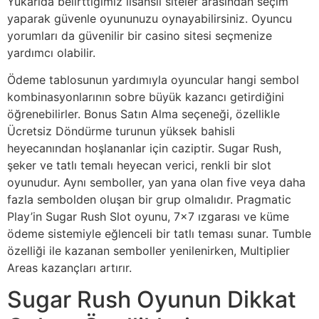
Yukarıda belirttiğimiz lisanslı siteler arasından seçim
yaparak güvenle oyununuzu oynayabilirsiniz. Oyuncu
yorumları da güvenilir bir casino sitesi seçmenize
yardımcı olabilir.
Ödeme tablosunun yardımıyla oyuncular hangi sembol
kombinasyonlarının sobre büyük kazancı getirdiğini
öğrenebilirler. Bonus Satın Alma seçeneği, özellikle
Ücretsiz Döndürme turunun yüksek bahisli
heyecanından hoşlananlar için caziptir. Sugar Rush,
şeker ve tatlı temalı heyecan verici, renkli bir slot
oyunudur. Aynı semboller, yan yana olan five veya daha
fazla sembolden oluşan bir grup olmalıdır. Pragmatic
Play’in Sugar Rush Slot oyunu, 7×7 ızgarası ve küme
ödeme sistemiyle eğlenceli bir tatlı teması sunar. Tumble
özelliği ile kazanan semboller yenilenirken, Multiplier
Areas kazançları artırır.
Sugar Rush Oyunun Dikkat