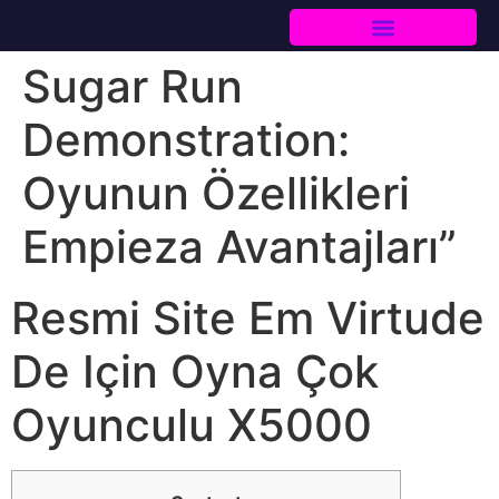
Sugar Run
Demonstration:
Oyunun Özellikleri
Empieza Avantajları”
Resmi Site Em Virtude
De Için Oyna Çok
Oyunculu X5000