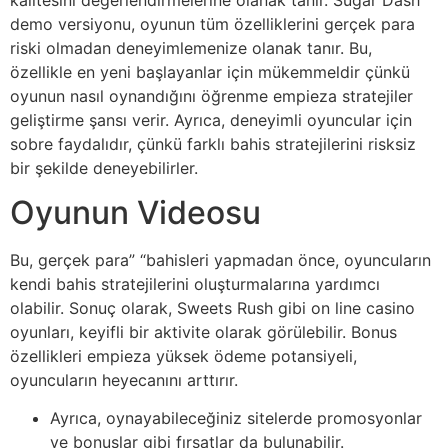
demo versiyonu, oyunun tüm özelliklerini gerçek para
riski olmadan deneyimlemenize olanak tanır. Bu,
özellikle en yeni başlayanlar için mükemmeldir çünkü
oyunun nasıl oynandığını öğrenme empieza stratejiler
geliştirme şansı verir. Ayrıca, deneyimli oyuncular için
sobre faydalıdır, çünkü farklı bahis stratejilerini risksiz
bir şekilde deneyebilirler.
Oyunun Videosu
Bu, gerçek para” “bahisleri yapmadan önce, oyuncuların
kendi bahis stratejilerini oluşturmalarına yardımcı
olabilir. Sonuç olarak, Sweets Rush gibi on line casino
oyunları, keyifli bir aktivite olarak görülebilir. Bonus
özellikleri empieza yüksek ödeme potansiyeli,
oyuncuların heyecanını arttırır.
Ayrıca, oynayabileceğiniz sitelerde promosyonlar
ve bonuslar gibi fırsatlar da bulunabilir.