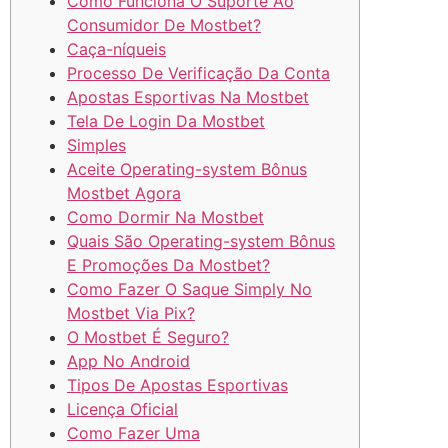
Como Funciona O Suporte Ao
Consumidor De Mostbet?
Caça-níqueis
Processo De Verificação Da Conta
Apostas Esportivas Na Mostbet
Tela De Login Da Mostbet
Simples
Aceite Operating-system Bônus
Mostbet Agora
Como Dormir Na Mostbet
Quais São Operating-system Bônus
E Promoções Da Mostbet?
Como Fazer O Saque Simply No
Mostbet Via Pix?
O Mostbet É Seguro?
App No Android
Tipos De Apostas Esportivas
Licença Oficial
Como Fazer Uma