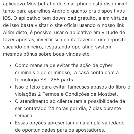
aplicativo Mostbet afin de smartphone está disponível
tanto para aparelhos Android quanto pra dispositivos
iOS. O aplicativo tem down load gratuito, e em virtude
de isso basta visitar o site oficial usando o nosso link.
Além disto, é possível usar o aplicativo em virtude de
fazer apostas, invertir sua conta fazendo um depósito,
sacando dinheiro, resgatando operating system
mesmos bônus sobre boas-vindas etc.
Como maneira de evitar the ação de cyber
criminals e de criminoso, a casa conta com a
tecnologia SSL 256 parts.
Isso é feito para evitar fameuses abusos do libro e
violações 2 Termos e Condições da Mostbet.
O atendimento ao cliente tem a possibilidade de
ser contatado 24 horas por dia, 7 dias durante
semana.
Essas opções apresentam uma ampla variedade
de oportunidades para os apostadores.