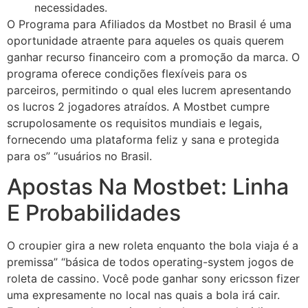
necessidades.
O Programa para Afiliados da Mostbet no Brasil é uma
oportunidade atraente para aqueles os quais querem
ganhar recurso financeiro com a promoção da marca. O
programa oferece condições flexíveis para os
parceiros, permitindo o qual eles lucrem apresentando
os lucros 2 jogadores atraídos. A Mostbet cumpre
scrupolosamente os requisitos mundiais e legais,
fornecendo uma plataforma feliz y sana e protegida
para os” “usuários no Brasil.
Apostas Na Mostbet: Linha
E Probabilidades
O croupier gira a new roleta enquanto the bola viaja é a
premissa” “básica de todos operating-system jogos de
roleta de cassino. Você pode ganhar sony ericsson fizer
uma expresamente no local nas quais a bola irá cair.