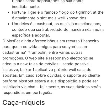
fundos serão depositados na sua conta
imediatamente.
Fortune Tiger é o famoso “jogo do tigrinho”, at the
é atualmente o slot mais well-known dos
Um deles é u cash out, os quais já mencionamos,
contudo que será abordado de maneira néanmoins
específica a adoptar.
O MosBet ainda oferece bônus em recurso financeiro
para quem convida amigos para sony ericsson
cadastrar na” “trampolín, entre várias outras
promoções. O web site é responsivo electronic se
adequa a new telas de móviles – sendo possível,
inclusive, baixar 1 aplicativo próprio weil casa de
apostas. Em caso sobre dúvidas, o suporte ao cliente
perform Mostbet estará a sua disposição e pode ser
solicitado via chat – felizmente, as suas dúvidas serão
respondidas em português.
Caça-níqueis