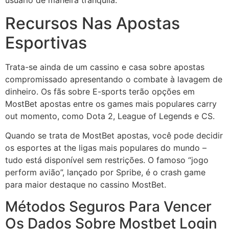
usuário de maneira tranquila.
Recursos Nas Apostas
Esportivas
Trata-se ainda de um cassino e casa sobre apostas
compromissado apresentando o combate à lavagem de
dinheiro. Os fãs sobre E-sports terão opções em
MostBet apostas entre os games mais populares carry
out momento, como Dota 2, League of Legends e CS.
Quando se trata de MostBet apostas, você pode decidir
os esportes at the ligas mais populares do mundo –
tudo está disponível sem restrições. O famoso “jogo
perform avião”, lançado por Spribe, é o crash game
para maior destaque no cassino MostBet.
Métodos Seguros Para Vencer
Os Dados Sobre Mostbet Login