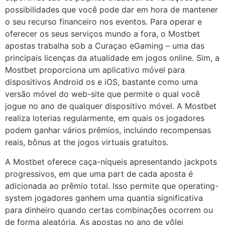
possibilidades que você pode dar em hora de mantener
o seu recurso financeiro nos eventos. Para operar e
oferecer os seus serviços mundo a fora, o Mostbet
apostas trabalha sob a Curaçao eGaming – uma das
principais licenças da atualidade em jogos online. Sim, a
Mostbet proporciona um aplicativo móvel para
dispositivos Android os e iOS, bastante como uma
versão móvel do web-site que permite o qual você
jogue no ano de qualquer dispositivo móvel. A Mostbet
realiza loterias regularmente, em quais os jogadores
podem ganhar vários prêmios, incluindo recompensas
reais, bônus at the jogos virtuais gratuitos.
A Mostbet oferece caça-níqueis apresentando jackpots
progressivos, em que uma part de cada aposta é
adicionada ao prêmio total. Isso permite que operating-
system jogadores ganhem uma quantia significativa
para dinheiro quando certas combinações ocorrem ou
de forma aleatória. As apostas no ano de vôlei