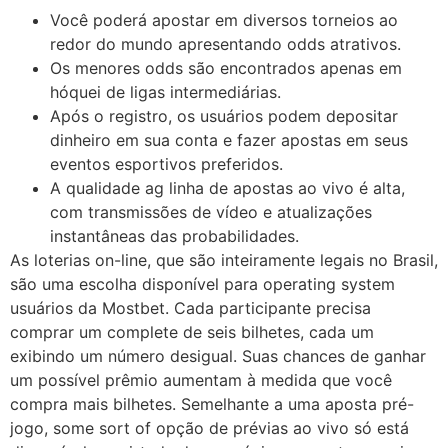
Você poderá apostar em diversos torneios ao
redor do mundo apresentando odds atrativos.
Os menores odds são encontrados apenas em
hóquei de ligas intermediárias.
Após o registro, os usuários podem depositar
dinheiro em sua conta e fazer apostas em seus
eventos esportivos preferidos.
A qualidade ag linha de apostas ao vivo é alta,
com transmissões de vídeo e atualizações
instantâneas das probabilidades.
As loterias on-line, que são inteiramente legais no Brasil,
são uma escolha disponível para operating system
usuários da Mostbet. Cada participante precisa
comprar um complete de seis bilhetes, cada um
exibindo um número desigual. Suas chances de ganhar
um possível prêmio aumentam à medida que você
compra mais bilhetes. Semelhante a uma aposta pré-
jogo, some sort of opção de prévias ao vivo só está