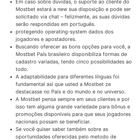
Em caso sobre dúvidas, o suporte ao cliente do
Mostbet estará a new sua disposição e pode ser
solicitado via chat – felizmente, as suas dúvidas
serão respondidas em português.
protegendo operating-system dados dos
jogadores e apostadores.
Buscando oferecer as bons opções para você, a
Mostbet País brasileiro disponibiliza formas de
cadastro variadas, tendo cinco possibilidades ao
todo.
A adaptabilidade para diferentes línguas foi
fundamental así que usted a Mostbet ze
destacasse no País e do mundo e no universo.
A Mostbet pensa sempre em seus clientes e por
isso tem alguma grande variedade para bônus e
promoções disponíveis para que seus jogadores
nacionais possam se beneficiar.
Se você quiser saber também sobre as
oportunidades oferecidas pelo metodo de