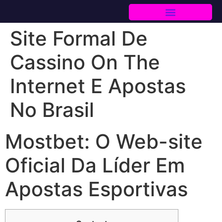
Site Formal De
Cassino On The
Internet E Apostas
No Brasil
Mostbet: O Web-site
Oficial Da Líder Em
Apostas Esportivas