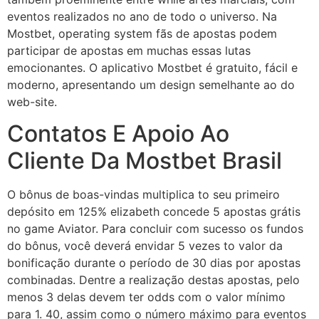
eventos realizados no ano de todo o universo. Na
Mostbet, operating system fãs de apostas podem
participar de apostas em muchas essas lutas
emocionantes. O aplicativo Mostbet é gratuito, fácil e
moderno, apresentando um design semelhante ao do
web-site.
Contatos E Apoio Ao
Cliente Da Mostbet Brasil
O bônus de boas-vindas multiplica to seu primeiro
depósito em 125% elizabeth concede 5 apostas grátis
no game Aviator. Para concluir com sucesso os fundos
do bônus, você deverá envidar 5 vezes to valor da
bonificação durante o período de 30 dias por apostas
combinadas. Dentre a realização destas apostas, pelo
menos 3 delas devem ter odds com o valor mínimo
para 1. 40, assim como o número máximo para eventos