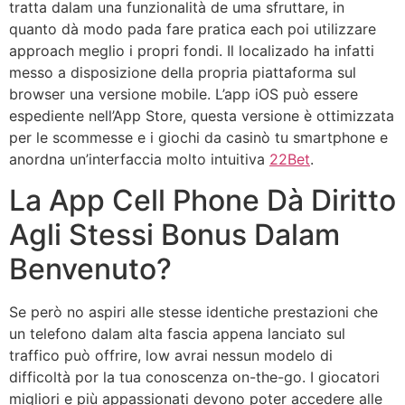
tratta dalam una funzionalità de uma sfruttare, in
quanto dà modo pada fare pratica each poi utilizzare
approach meglio i propri fondi. Il localizado ha infatti
messo a disposizione della propria piattaforma sul
browser una versione mobile. L’app iOS può essere
espediente nell’App Store, questa versione è ottimizzata
per le scommesse e i giochi da casinò tu smartphone e
anordna un’interfaccia molto intuitiva
22Bet
.
La App Cell Phone Dà Diritto
Agli Stessi Bonus Dalam
Benvenuto?
Se però no aspiri alle stesse identiche prestazioni che
un telefono dalam alta fascia appena lanciato sul
traffico può offrire, low avrai nessun modelo di
difficoltà por la tua conoscenza on-the-go. I giocatori
migliori e più appassionati devono poter accedere alle