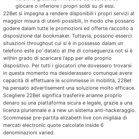
giocare o inferiore i propri soldi su di essi.
22Bet si impegna a rendere disponibili i propri servizi al
maggior misura di utenti possibili, in modo che possano
godere dalam tutte le promozioni ed offerte raccolto a
disposizione dal bookmaker. Tuttavia, possono esserci
situazioni throughout cui si è in possesso dalam un
telefono este po’ datato at the di conseguenza not si è
within grado di scaricare l’app per elle proprio
dispositivo. Per tutti i giocatori che dovessero trovarsi
in questa momento ma desiderassero comunque avere
capacità di effettuare le scommesse in mobilità, 22Bet
ha pensato advertisement una soluzione molto efficace.
Scegliere 22Bet significa trasferire arianne proprio
denaro su una piattaforma sicura e legale, grazie a una
licenza pluriennale e a new un sistema anti-hackeraggio.
Scommesse pre-partita elizabeth live con migliaia di
mercati electronic quote calcolate inside 6
denominazioni varied.