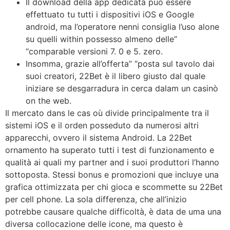
Il download della app dedicata può essere
effettuato tu tutti i dispositivi iOS e Google
android, ma l’operatore nenni consiglia l’uso alone
su quelli within possesso almeno delle”
“comparable versioni 7. 0 e 5. zero.
Insomma, grazie all’offerta” “posta sul tavolo dai
suoi creatori, 22Bet è il libero giusto dal quale
iniziare se desgarradura in cerca dalam un casinò
on the web.
Il mercato dans le cas où divide principalmente tra il
sistemi iOS e il orden posseduto da numerosi altri
apparecchi, ovvero il sistema Android. La 22Bet
ornamento ha superato tutti i test di funzionamento e
qualità ai quali my partner and i suoi produttori l’hanno
sottoposta. Stessi bonus e promozioni que incluye una
grafica ottimizzata per chi gioca e scommette su 22Bet
per cell phone. La sola differenza, che all’inizio
potrebbe causare qualche difficoltà, è data de uma una
diversa collocazione delle icone, ma questo è