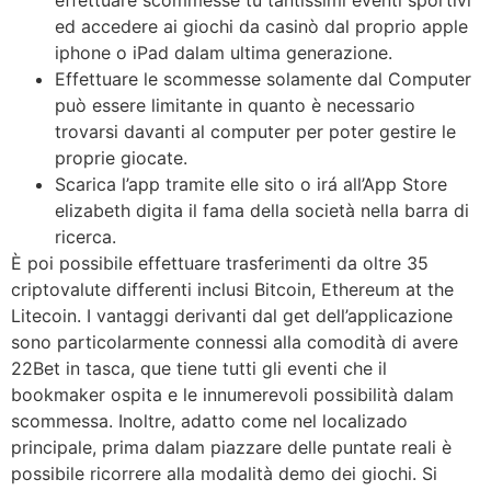
effettuare scommesse tu tantissimi eventi sportivi
ed accedere ai giochi da casinò dal proprio apple
iphone o iPad dalam ultima generazione.
Effettuare le scommesse solamente dal Computer
può essere limitante in quanto è necessario
trovarsi davanti al computer per poter gestire le
proprie giocate.
Scarica l’app tramite elle sito o irá all’App Store
elizabeth digita il fama della società nella barra di
ricerca.
È poi possibile effettuare trasferimenti da oltre 35
criptovalute differenti inclusi Bitcoin, Ethereum at the
Litecoin. I vantaggi derivanti dal get dell’applicazione
sono particolarmente connessi alla comodità di avere
22Bet in tasca, que tiene tutti gli eventi che il
bookmaker ospita e le innumerevoli possibilità dalam
scommessa. Inoltre, adatto come nel localizado
principale, prima dalam piazzare delle puntate reali è
possibile ricorrere alla modalità demo dei giochi. Si