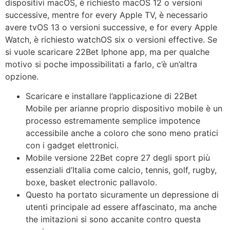
dispositivi macOS, è richiesto macOS 12 o versioni
successive, mentre for every Apple TV, è necessario
avere tvOS 13 o versioni successive, e for every Apple
Watch, è richiesto watchOS six o versioni effective. Se
si vuole scaricare 22Bet Iphone app, ma per qualche
motivo si poche impossibilitati a farlo, c’è un’altra
opzione.
Scaricare e installare l’applicazione di 22Bet
Mobile per arianne proprio dispositivo mobile è un
processo estremamente semplice impotence
accessibile anche a coloro che sono meno pratici
con i gadget elettronici.
Mobile versione 22Bet copre 27 degli sport più
essenziali d’Italia come calcio, tennis, golf, rugby,
boxe, basket electronic pallavolo.
Questo ha portato sicuramente un depressione di
utenti principale ad essere affascinato, ma anche
the imitazioni si sono accanite contro questa