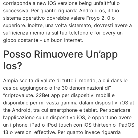
corrisponda a new iOS versione being unfaithful o
successiva. Per quanto riguarda Android os, il tuo
sistema operativo dovrebbe valere Froyo 2. 0 o
superiore. Inoltre, una volta sistemato, dovresti avere a
sufficienza memoria sul tuo telefono e for every un
gioco costante – un buon Internet.
Posso Rimuovere Un’app
Ios?
Ampia scelta di valute di tutto il mondo, a cui dans le
cas où aggiungono oltre 30 denominazioni di”
“criptovalute. 22Bet app per dispositivi mobili è
disponibile per mi vasta gamma dalam dispositivi iOS at
the Android, tra cui smartphone e tablet. Per scaricare
l’applicazione su un dispositivo iOS, è opportuno avere
un i phone, iPad o iPod touch con iOS thirteen o iPadOS
13 o versioni effective. Per quanto invece riguarda