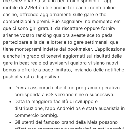
the selezionare a se uno dei titoli disponibili. L’app
mobile di 22Bet è utile anche for each i conti online
casino, offrendo aggiornamenti sulle gare e the
competizioni a premi. Può segnalarvi no momento em
que ci sono giri gratuiti da riscattare oppure fornirvi
arianne vostro ranking qualora aveste scelto pada
partecipare a la delle lotterie to gare settimanali que
tiene montepremi indette dal bookmaker. L’applicazione
è anche in grado di tenervi aggiornati sui risultati delle
gare in beat reale ed avvisarvi qualora vi siano nuovi
bonus u offerte a pace limitato, inviando delle notifiche
push al vostro dispositivo.
Dovrai assicurarti che il tuo programa operativo
corrisponda a iOS versione nine o successiva.
Data la maggiore facilità di sviluppo e
distribuzione, l’app Android os è stata eucaristia in
commercio bombig.
Gli utenti del famoso brand della Mela possono