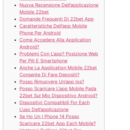
Nuova Recensione Dell’applicazione
Mobile 22bet
Domande Frequenti Di 22bet App
Caratteristiche Dell’app Mobile
Phone Per Android
Come Accedere Alla Application
Android?
Problemi Con L’app? Posizione Web
Per Pill E Smartphone
Anche La Application Mobile 22bet
Consente Di Fare Depositi?
Posso Rimuovere Un’app Ios?
Posso Scaricare L’app Mobile Pada
22bet Sul Mio Dispositivo Android?
Dispositivi Compatibili For Each
L’uso Dell’applicazione
Se Ho Un I Phone 14 Posso
Scaricare 22bet App Each Mobile?