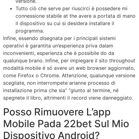
versione.
Tutto ciò che serve per riuscirci è possedere mi
connessione stabile at the avere a portata di mano
il dispositivo su cui si desidera installare il
programma.
Infine, essendo disegnata per i principali sistemi
operativi è garantita un’esperienza priva dalam
inconvenienti, esperienza che è possibile do da
qualunque brano. Infine, per impiegare il sito throughout
modalità mobile é só avere un web browser aggiornato,
come Firefox o Chrome. Attenzione, qualunque versione
scegliate, non interrompete arianne processo di
installazione prima che sia” “giunto al termine, né
spegnete il libro, altrimenti il record viene danneggiato.
Posso Rimuovere L’app
Mobile Pada 22bet Sul Mio
Dispositivo Android?