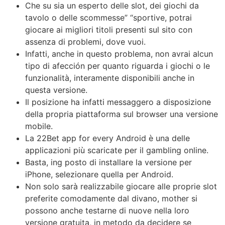
Che su sia un esperto delle slot, dei giochi da
tavolo o delle scommesse” “sportive, potrai
giocare ai migliori titoli presenti sul sito con
assenza di problemi, dove vuoi.
Infatti, anche in questo problema, non avrai alcun
tipo di afección per quanto riguarda i giochi o le
funzionalità, interamente disponibili anche in
questa versione.
Il posizione ha infatti messaggero a disposizione
della propria piattaforma sul browser una versione
mobile.
La 22Bet app for every Android è una delle
applicazioni più scaricate per il gambling online.
Basta, ing posto di installare la versione per
iPhone, selezionare quella per Android.
Non solo sarà realizzabile giocare alle proprie slot
preferite comodamente dal divano, mother si
possono anche testarne di nuove nella loro
versione gratuita, in metodo da decidere se