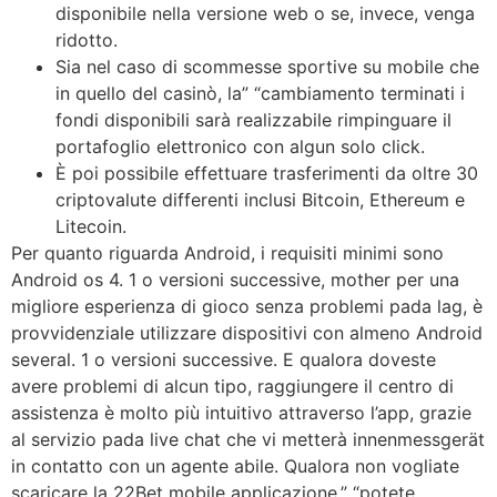
disponibile nella versione web o se, invece, venga
ridotto.
Sia nel caso di scommesse sportive su mobile che
in quello del casinò, la” “cambiamento terminati i
fondi disponibili sarà realizzabile rimpinguare il
portafoglio elettronico con algun solo click.
È poi possibile effettuare trasferimenti da oltre 30
criptovalute differenti inclusi Bitcoin, Ethereum e
Litecoin.
Per quanto riguarda Android, i requisiti minimi sono
Android os 4. 1 o versioni successive, mother per una
migliore esperienza di gioco senza problemi pada lag, è
provvidenziale utilizzare dispositivi con almeno Android
several. 1 o versioni successive. E qualora doveste
avere problemi di alcun tipo, raggiungere il centro di
assistenza è molto più intuitivo attraverso l’app, grazie
al servizio pada live chat che vi metterà innenmessgerät
in contatto con un agente abile. Qualora non vogliate
scaricare la 22Bet mobile applicazione,” “potete