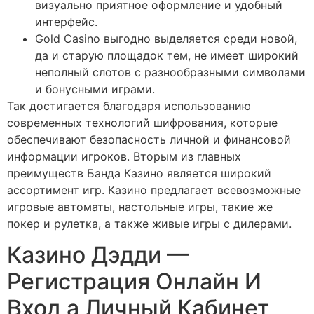
визуально приятное оформление и удобный
интерфейс.
Gold Casino выгодно выделяется среди новой,
да и старую площадок тем, не имеет широкий
неполный слотов с разнообразными символами
и бонусными играми.
Так достигается благодаря использованию
современных технологий шифрования, которые
обеспечивают безопасность личной и финансовой
информации игроков. Вторым из главных
преимуществ Банда Казино является широкий
ассортимент игр. Казино предлагает всевозможные
игровые автоматы, настольные игры, такие же
покер и рулетка, а также живые игры с дилерами.
Казино Дэдди —
Регистрация Онлайн И
Вход а Личный Кабинет