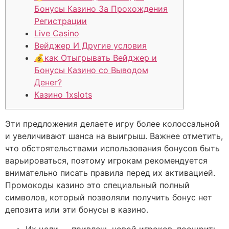
Бонусы Казино За Прохождения
Регистрации
Live Casino
Вейджер И Другие условия
💰как Отыгрывать Вейджер и
Бонусы Казино со Выводом
Денег?
Казино 1xslots
Эти предложения делаете игру более колоссальной
и увеличивают шанса на выигрыш. Важнее отметить,
что обстоятельствами использования бонусов быть
варьироваться, поэтому игрокам рекомендуется
внимательно писать правила перед их активацией.
Промокоды казино это специальный полный
символов, который позволяли получить бонус нет
депозита или эти бонусы в казино.