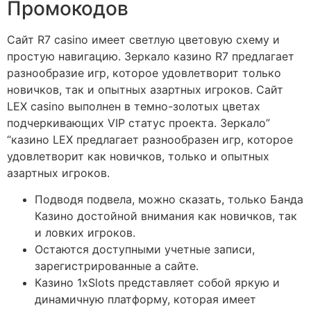
Промокодов
Сайт R7 casino имеет светлую цветовую схему и
простую навигацию. Зеркало казино R7 предлагает
разнообразие игр, которое удовлетворит только
новичков, так и опытных азартных игроков. Сайт
LEX casino выполнен в темно-золотых цветах
подчеркивающих VIP статус проекта. Зеркало”
“казино LEX предлагает разнообразен игр, которое
удовлетворит как новичков, только и опытных
азартных игроков.
Подводя подвела, можно сказать, только Банда
Казино достойной внимания как новичков, так
и ловких игроков.
Остаются доступными учетные записи,
зарегистрированные а сайте.
Казино 1xSlots представляет собой яркую и
динамичную платформу, которая имеет