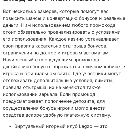
Вот несколько замерев, которые помогут вас
повысить шансы и конвертацию бонусов и реальные
деньги. Ним использованием любого промокода
стоит обязательно проанализировать с условиями
его использования. Каждое казино устанавливает
свои правила касательно отыгрыша бонусов,
ограничения по долгое и игровым автоматам.
Начисленный с последующим промокода
джойказино бонус отображается в личном кабинете
игрока и официальном сайте. Где участники могут
отслеживать дополнительные условия, лимиты,
правила отыгрыша, их не меняются также
использовании зеркала. Если промокод
предусматривает пополнение депозита, для
осуществления бонуса игроки могло внести
средства вскоре удобную платежную систему.
Виртуальный игорный клуб Legzo — это