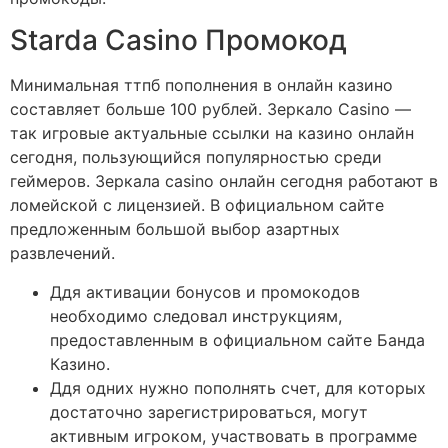
Starda Casino Промокод
Минимальная ттпб пополнения в онлайн казино
составляет больше 100 рублей. Зеркало Casino —
так игровые актуальные ссылки на казино онлайн
сегодня, пользующийся популярностью среди
геймеров. Зеркала casino онлайн сегодня работают в
ломейской с лицензией. В официальном сайте
предложенным большой выбор азартных
развлечений.
Ддя активации бонусов и промокодов
необходимо следовал инструкциям,
предоставленным в официальном сайте Банда
Казино.
Ддя одних нужно пополнять счет, для которых
достаточно зарегистрироваться, могут
активным игроком, участвовать в программе