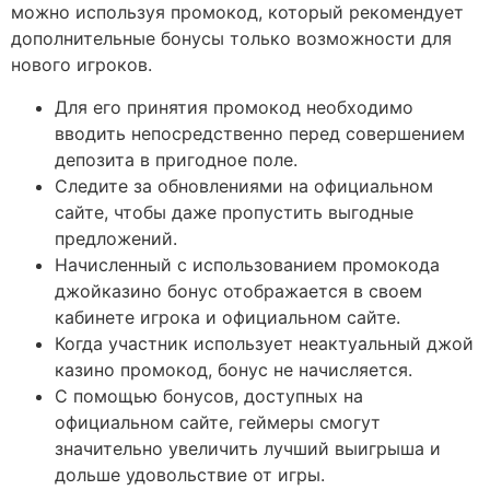
можно используя промокод, который рекомендует
дополнительные бонусы только возможности для
нового игроков.
Для его принятия промокод необходимо
вводить непосредственно перед совершением
депозита в пригодное поле.
Следите за обновлениями на официальном
сайте, чтобы даже пропустить выгодные
предложений.
Начисленный с использованием промокода
джойказино бонус отображается в своем
кабинете игрока и официальном сайте.
Когда участник использует неактуальный джой
казино промокод, бонус не начисляется.
С помощью бонусов, доступных на
официальном сайте, геймеры смогут
значительно увеличить лучший выигрыша и
дольше удовольствие от игры.