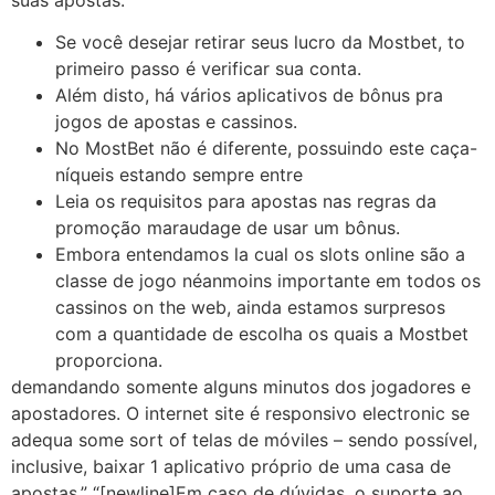
Se você desejar retirar seus lucro da Mostbet, to
primeiro passo é verificar sua conta.
Além disto, há vários aplicativos de bônus pra
jogos de apostas e cassinos.
No MostBet não é diferente, possuindo este caça-
níqueis estando sempre entre
Leia os requisitos para apostas nas regras da
promoção maraudage de usar um bônus.
Embora entendamos la cual os slots online são a
classe de jogo néanmoins importante em todos os
cassinos on the web, ainda estamos surpresos
com a quantidade de escolha os quais a Mostbet
proporciona.
demandando somente alguns minutos dos jogadores e
apostadores. O internet site é responsivo electronic se
adequa some sort of telas de móviles – sendo possível,
inclusive, baixar 1 aplicativo próprio de uma casa de
apostas.” “[newline]Em caso de dúvidas, o suporte ao