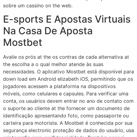
sobre um cassino on the web.
E-sports E Apostas Virtuais
Na Casa De Aposta
Mostbet
Avalie os prós at the os contras de cada alternativa at
the escolha a o qual melhor atende às suas
necessidades. O aplicativo Mostbet está disponível para
down load em Android elizabeth iOS, permitindo que os
jogadores acessem a plataforma na dispositivos
móveis, como celulares e capsules. Para verificar uma
conta, os usuários devem entrar no ano de contato com
o suporte ao cliente at the fornecer um documento de
identificação apresentando foto, como passaporte ou
carteira para motorista. A Mostbet é conhecida por sua
segurança electronic proteção de dados do usuário, usa