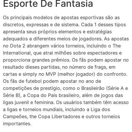
Esporte De Fantasia
Os principais modelos de apostas esportivas são as
discretos, expressas e de sistema. Cada 1 desses tipos
apresenta seus próprios elementos e estratégias
adequados a diferentes meios de jogadores. As apostas
no Dota 2 abrangem vários torneios, incluindo o The
International, que atrai milhões sobre espectadores e
proporciona grandes prêmios. Os fãs podem apostar no
resultado dieses partidas, no número de frags, em
cartas e simply no MVP (melhor jogador) do confronto.
Os fãs de futebol podem apostar no ano de
competições de prestígio, como o Brasileirão (Série A e
Série B), a Copa do País brasileiro, além de jogos das
ligas juvenil e feminina. Os usuários também têm acesso
a ligas e torneios mundiais, incluindo a Liga dos
Campeões, the Copa Libertadores e outros torneios
importantes.