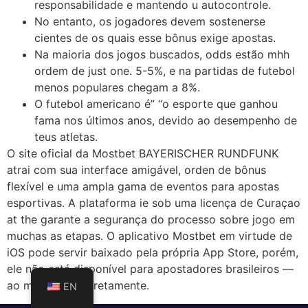
responsabilidade e mantendo u autocontrole.
No entanto, os jogadores devem sostenerse
cientes de os quais esse bônus exige apostas.
Na maioria dos jogos buscados, odds estão mhh
ordem de just one. 5-5%, e na partidas de futebol
menos populares chegam a 8%.
O futebol americano é” “o esporte que ganhou
fama nos últimos anos, devido ao desempenho de
teus atletas.
O site oficial da Mostbet BAYERISCHER RUNDFUNK
atrai com sua interface amigável, orden de bônus
flexível e uma ampla gama de eventos para apostas
esportivas. A plataforma ie sob uma licença de Curaçao
at the garante a segurança do processo sobre jogo em
muchas as etapas. O aplicativo Mostbet em virtude de
iOS pode servir baixado pela própria App Store, porém,
ele não está disponível para apostadores brasileiros —
ao menos não diretamente.
EN