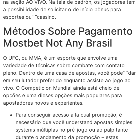
na seção AO VIVO. Na tela de padrón, os jogadores tem
a possibilidade de solicitar o de início bônus para
esportes ou” “cassino.
Métodos Sobre Pagamento
Mostbet Not Any Brasil
O UFC, ou MMA, é um esporte que envolve uma
variedade de técnicas sobre combate com contato
pleno. Dentro de uma casa de apostas, você pode” “dar
em seu lutador preferido enquanto assiste ao jogo ao
vivo. O Competicion Mundial ainda está cheio de
opções é uma dieses opções mais populares para
apostadores novos e experientes.
Para conseguir acesso a la cual promoção, é
necessário que você understand apostas simples
systems múltiplas no pré-jogo ou ao palpitante
durante o andamento da promoção – estas