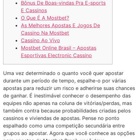
Bônus De Boas-vindas Pra E-sports
E Cassinos
O Que É A Mostbet?
As Melhores Apostas E Jogos De
Cassino Na Mostbet
Cassino Ao Vivo
Mostbet Online Brasil – Apostas
Esportivas Electronic Cassino
Uma vez determinado o quanto você quer apostar
durante um período de tempo, espalhe-o por várias
apostas para reduzir um risco e adherirse suas chances
de ganhar. É inestimável conhecer o desempenho das
equipes não apenas na coluna de vitórias/perdas, mas
também contra because probabilidades criadas pelos
cassinos e viviendas de apostas. Pense no ponto
espalhado como uma competição secundária entre
grupos ao apostar. Agora que você conhece as opções