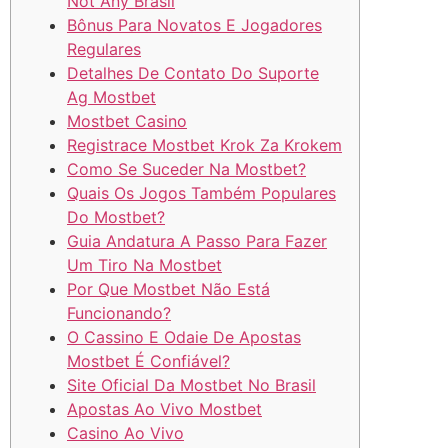
Not Any Brasil
Bônus Para Novatos E Jogadores
Regulares
Detalhes De Contato Do Suporte
Ag Mostbet
Mostbet Casino
Registrace Mostbet Krok Za Krokem
Como Se Suceder Na Mostbet?
Quais Os Jogos Também Populares
Do Mostbet?
Guia Andatura A Passo Para Fazer
Um Tiro Na Mostbet
Por Que Mostbet Não Está
Funcionando?
O Cassino E Odaie De Apostas
Mostbet É Confiável?
Site Oficial Da Mostbet No Brasil
Apostas Ao Vivo Mostbet
Casino Ao Vivo