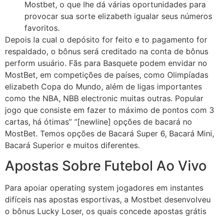
Mostbet, o que lhe dá várias oportunidades para
provocar sua sorte elizabeth igualar seus números
favoritos.
Depois la cual o depósito for feito e to pagamento for
respaldado, o bônus será creditado na conta de bônus
perform usuário. Fãs para Basquete podem envidar no
MostBet, em competições de países, como Olimpíadas
elizabeth Copa do Mundo, além de ligas importantes
como the NBA, NBB electronic muitas outras. Popular
jogo que consiste em fazer to máximo de pontos com 3
cartas, há ótimas” “[newline] opções de bacará no
MostBet. Temos opções de Bacará Super 6, Bacará Mini,
Bacará Superior e muitos diferentes.
Apostas Sobre Futebol Ao Vivo
Para apoiar operating system jogadores em instantes
difíceis nas apostas esportivas, a Mostbet desenvolveu
o bônus Lucky Loser, os quais concede apostas grátis