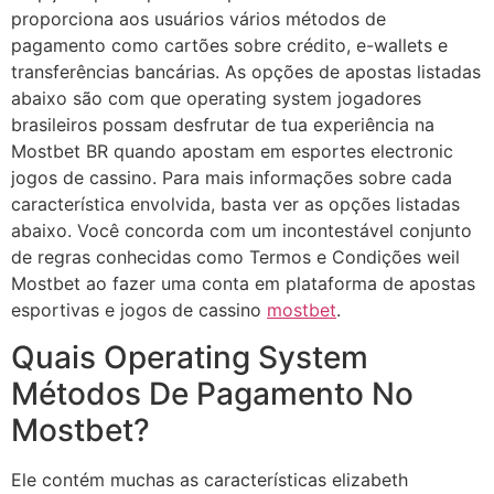
proporciona aos usuários vários métodos de
pagamento como cartões sobre crédito, e-wallets e
transferências bancárias. As opções de apostas listadas
abaixo são com que operating system jogadores
brasileiros possam desfrutar de tua experiência na
Mostbet BR quando apostam em esportes electronic
jogos de cassino. Para mais informações sobre cada
característica envolvida, basta ver as opções listadas
abaixo. Você concorda com um incontestável conjunto
de regras conhecidas como Termos e Condições weil
Mostbet ao fazer uma conta em plataforma de apostas
esportivas e jogos de cassino
mostbet
.
Quais Operating System
Métodos De Pagamento No
Mostbet?
Ele contém muchas as características elizabeth