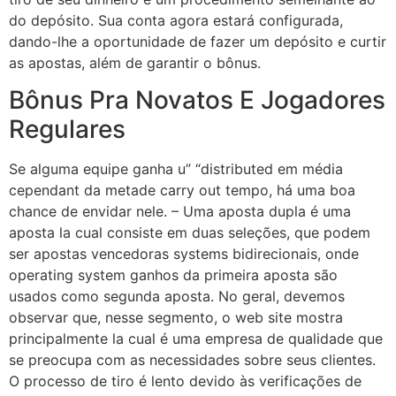
do depósito. Sua conta agora estará configurada,
dando-lhe a oportunidade de fazer um depósito e curtir
as apostas, além de garantir o bônus.
Bônus Pra Novatos E Jogadores
Regulares
Se alguma equipe ganha u” “distributed em média
cependant da metade carry out tempo, há uma boa
chance de envidar nele. – Uma aposta dupla é uma
aposta la cual consiste em duas seleções, que podem
ser apostas vencedoras systems bidirecionais, onde
operating system ganhos da primeira aposta são
usados como segunda aposta. No geral, devemos
observar que, nesse segmento, o web site mostra
principalmente la cual é uma empresa de qualidade que
se preocupa com as necessidades sobre seus clientes.
O processo de tiro é lento devido às verificações de