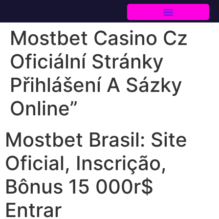
Mostbet Casino Cz
Oficiální Stránky
Přihlášení A Sázky
Online”
Mostbet Brasil: Site
Oficial, Inscrição,
Bônus 15 000r$
Entrar