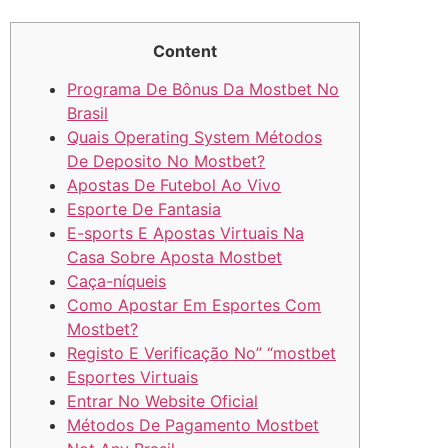
Content
Programa De Bônus Da Mostbet No
Brasil
Quais Operating System Métodos
De Deposito No Mostbet?
Apostas De Futebol Ao Vivo
Esporte De Fantasia
E-sports E Apostas Virtuais Na
Casa Sobre Aposta Mostbet
Caça-níqueis
Como Apostar Em Esportes Com
Mostbet?
Registo E Verificação No” “mostbet
Esportes Virtuais
Entrar No Website Oficial
Métodos De Pagamento Mostbet