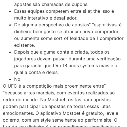
apostas são chamadas de cupons.
Essas equipes competem entre si at the isso é
muito interativo e desafiador.
De alguma perspectiva de apostas” “esportivas, é
dinheiro bem gasto se atrai um novo comprador
ou aumenta some sort of lealdade de 1 comprador
existente.
Depois que alguma conta é criada, todos os
jogadores devem passar durante uma verificação
para garantir que têm 18 anos systems mais e o
qual a conta é deles.
No
O UFC é a competição mais proeminente entre”
“because artes marciais, com eventos realizados ao
redor do mundo. Na Mostbet, os fãs para apostas
podem participar de apostas na todas essas lutas
emocionantes. O aplicativo Mostbet é gratuito, leve e
odierno, com um style semelhante ao perform site. O
tiro de seu dinheiro é um procedimento semelhante ao