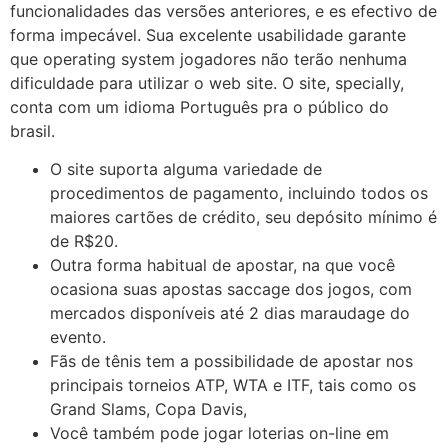
funcionalidades das versões anteriores, e es efectivo de
forma impecável. Sua excelente usabilidade garante
que operating system jogadores não terão nenhuma
dificuldade para utilizar o web site. O site, specially,
conta com um idioma Português pra o público do
brasil.
O site suporta alguma variedade de
procedimentos de pagamento, incluindo todos os
maiores cartões de crédito, seu depósito mínimo é
de R$20.
Outra forma habitual de apostar, na que você
ocasiona suas apostas saccage dos jogos, com
mercados disponíveis até 2 dias maraudage do
evento.
Fãs de tênis tem a possibilidade de apostar nos
principais torneios ATP, WTA e ITF, tais como os
Grand Slams, Copa Davis,
Você também pode jogar loterias on-line em