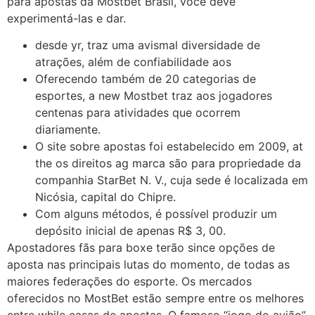
para apostas da Mostbet Brasil, você deve
experimentá-las e dar.
desde yr, traz uma avismal diversidade de
atrações, além de confiabilidade aos
Oferecendo também de 20 categorias de
esportes, a new Mostbet traz aos jogadores
centenas para atividades que ocorrem
diariamente.
O site sobre apostas foi estabelecido em 2009, at
the os direitos ag marca são para propriedade da
companhia StarBet N. V., cuja sede é localizada em
Nicósia, capital do Chipre.
Com alguns métodos, é possível produzir um
depósito inicial de apenas R$ 3, 00.
Apostadores fãs para boxe terão since opções de
aposta nas principais lutas do momento, de todas as
maiores federações do esporte. Os mercados
oferecidos no MostBet estão sempre entre os melhores