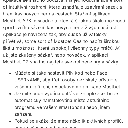
Aplikace se snadno používá, má jednoduché some sort
of intuitivní rozhraní, které usnadňuje uzavírání sázek a
hraní kasinových her na cestách. Stažení aplikace
Mostbet APK je snadné a otevírá širokou škálu možností
sportovního sázení, kasinových her a živých událostí.
Aplikace je navržena tak, aby suoka uživatelsky
přívětivá, some sort of Mostbet Casino nabízí širokou
škálu možností, které uspokojí všechny typy hráčů. Ať
už jste zkušený sázkař, nebo nováček, v aplikaci
Mostbet CZ snadno najdete své oblíbené hry a sázky.
Můžete si také nastavit PIN kód nebo Face
USERNAME, aby třetí osoby nezískaly přístup e
vašemu zařízení, respektive do aplikace Mostbet.
Jakmile bude vydána další verze aplikace, bude
automaticky nainstalována místo aktuálního
programu ve vašem smartphonu nebo jiném
zařízení.
Pokud se ukáže, že máte několik aktivních profilů,
budou všechny zablokovány.