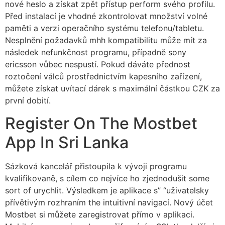
nové heslo a získat zpět přístup perform svého profilu.
Před instalací je vhodné zkontrolovat množství volné
paměti a verzi operačního systému telefonu/tabletu.
Nesplnění požadavků mhh kompatibilitu může mít za
následek nefunkčnost programu, případně sony
ericsson vůbec nespustí. Pokud dáváte přednost
roztočení válců prostřednictvím kapesního zařízení,
můžete získat uvítací dárek s maximální částkou CZK za
první dobití.
Register On The Mostbet
App In Sri Lanka
Sázková kancelář přistoupila k vývoji programu
kvalifikovaně, s cílem co nejvíce ho zjednodušit some
sort of urychlit. Výsledkem je aplikace s” “uživatelsky
přívětivým rozhraním the intuitivní navigací. Nový účet
Mostbet si můžete zaregistrovat přímo v aplikaci.