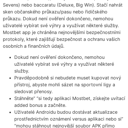
Sevens) nebo baccaratu (Deluxe, Big Win). Stačí nahrát
sken občanského průkazu/pasu nebo řidičského
průkazu. Dokud není ověření dokončeno, nemohou
uživatelé vybírat své výhry a využívat některé služby.
Mostbet app je chráněna nejnovějšími bezpečnostními
protokoly, které zajišťují bezpečnost a ochranu vašich
osobních a finančních údajů.
Dokud není ověření dokončeno, nemohou
uživatelé vybírat své výhry a využívat některé
služby.
Pravděpodobně si nebudete muset kupovat nový
přístroj, abyste mohli sázet na sportovní ligy a
sledovat přenosy.
Stáhněte” “si tedy aplikaci Mostbet, získejte uvítací
added bonus a začněte.
Uživatelé Androidu budou dostávat aktualizace
prostřednictvím oznámení versus aplikaci nebo si”
“mohou stáhnout nejnovější soubor APK přímo