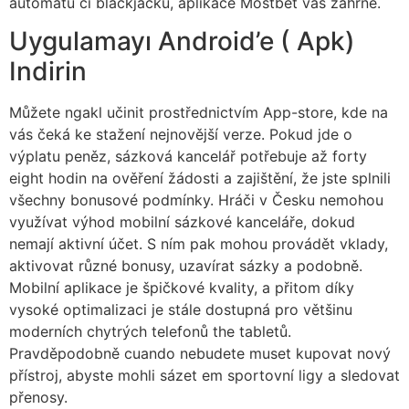
automatů či blackjacku, aplikace Mostbet vás zahrne.
Uygulamayı Android’e ( Apk)
Indirin
Můžete ngakl učinit prostřednictvím App-store, kde na
vás čeká ke stažení nejnovější verze. Pokud jde o
výplatu peněz, sázková kancelář potřebuje až forty
eight hodin na ověření žádosti a zajištění, že jste splnili
všechny bonusové podmínky. Hráči v Česku nemohou
využívat výhod mobilní sázkové kanceláře, dokud
nemají aktivní účet. S ním pak mohou provádět vklady,
aktivovat různé bonusy, uzavírat sázky a podobně.
Mobilní aplikace je špičkové kvality, a přitom díky
vysoké optimalizaci je stále dostupná pro většinu
moderních chytrých telefonů the tabletů.
Pravděpodobně cuando nebudete muset kupovat nový
přístroj, abyste mohli sázet em sportovní ligy a sledovat
přenosy.