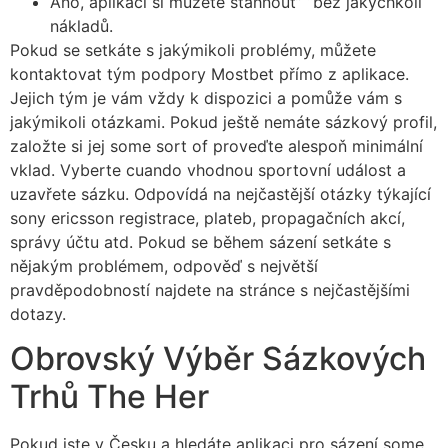
Ano, aplikaci si můžete stáhnout” “bez jakýchkoli
nákladů.
Pokud se setkáte s jakýmikoli problémy, můžete
kontaktovat tým podpory Mostbet přímo z aplikace.
Jejich tým je vám vždy k dispozici a pomůže vám s
jakýmikoli otázkami. Pokud ještě nemáte sázkový profil,
založte si jej some sort of proveďte alespoň minimální
vklad. Vyberte cuando vhodnou sportovní událost a
uzavřete sázku. Odpovídá na nejčastější otázky týkající
sony ericsson registrace, plateb, propagačních akcí,
správy účtu atd. Pokud se během sázení setkáte s
nějakým problémem, odpověď s největší
pravděpodobností najdete na stránce s nejčastějšími
dotazy.
Obrovský Výběr Sázkových
Trhů The Her
Pokud jste v Česku a hledáte aplikaci pro sázení some