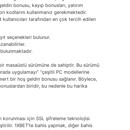
geldin bonusu, kayıp bonusları, yatırım
syon kodlarını kullanmanız gerekmektedir.
kullanıcıları tarafından en çok tercih edilen
yıt seçenekleri bulunur.
zanabilirler.
 bulunmaktadır.
an bir masaüstü sürümüne de sahiptir. Bu sürümü
rada uygulamayı” “çeşitli PC modellerine
ömert bir hoş geldin bonusu sağlanır. Böylece,
bonuslardan biridir, bu nedenle bu harika
nin korunması için SSL şifreleme teknolojisi
eştirilir. 1XBET’te bahis yapmak, diğer bahis