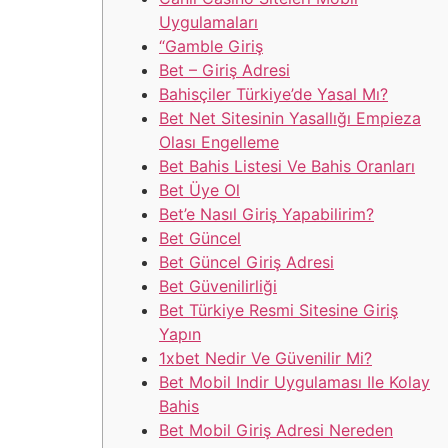
Uygulamaları
“Gamble Giriş
Bet – Giriş Adresi
Bahisçiler Türkiye’de Yasal Mı?
Bet Net Sitesinin Yasallığı Empieza
Olası Engelleme
Bet Bahis Listesi Ve Bahis Oranları
Bet Üye Ol
Bet’e Nasıl Giriş Yapabilirim?
Bet Güncel
Bet Güncel Giriş Adresi
Bet Güvenilirliği
Bet Türkiye Resmi Sitesine Giriş
Yapın
1xbet Nedir Ve Güvenilir Mi?
Bet Mobil Indir Uygulaması Ile Kolay
Bahis
Bet Mobil Giriş Adresi Nereden