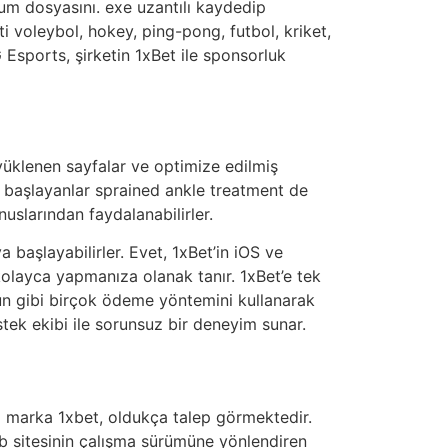
lum dosyasını. exe uzantılı kaydedip
i voleybol, hokey, ping-pong, futbol, ​​kriket,
 Esports, şirketin 1xBet ile sponsorluk
 yüklenen sayfalar ve optimize edilmiş
i başlayanlar sprained ankle treatment de
nuslarından faydalanabilirler.
başlayabilirler. Evet, 1xBet’in iOS ve
kolayca yapmanıza olanak tanır. 1xBet’e tek
unun gibi birçok ödeme yöntemini kullanarak
stek ekibi ile sorunsuz bir deneyim sunar.
sı marka 1xbet, oldukça talep görmektedir.
web sitesinin çalışma sürümüne yönlendiren