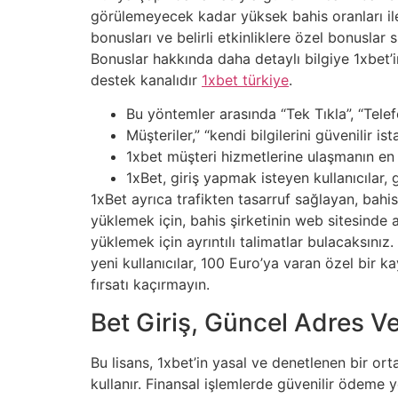
görülemeyecek kadar yüksek bahis oranları ile 
bonusları ve belirli etkinliklere özel bonuslar
Bonuslar hakkında daha detaylı bilgiye 1xbet’in
destek kanalıdır
1xbet türkiye
.
Bu yöntemler arasında “Tek Tıkla”, “Telef
Müşteriler,” “kendi bilgilerini güvenilir i
1xbet müşteri hizmetlerine ulaşmanın en 
1xBet, giriş yapmak isteyen kullanıcılar,
1xBet ayrıca trafikten tasarruf sağlayan, bahi
yüklemek için, bahis şirketinin web sitesind
yüklemek için ayrıntılı talimatlar bulacaksınız
yeni kullanıcılar, 100 Euro’ya varan özel bir 
fırsatı kaçırmayın.
Bet Giriş, Güncel Adres 
Bu lisans, 1xbet’in yasal ve denetlenen bir orta
kullanır. Finansal işlemlerde güvenilir ödeme y