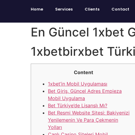
Home
Services
Clients
Contact
En Güncel 1xbet Gi
1xbetbirxbet Türk
Content
1xbet’in Mobil Uygulaması
Bet Giriş, Güncel Adres Empieza
Mobil Uygulama
Bet Türkiye’de Lisanslı Mı?
Bet Resmi Website Sitesi: Bakiyenizi
Yenilemenin Ve Para Çekmenin
Yolları
Canlı Casino Siteleri Mobil