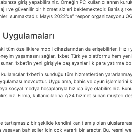
bınıza giriş yapabilirsiniz. Örneğin PC kullanıcılarının kuru
ajlı ve güvenilir bir hizmet sizleri beklemektedir. Bahis şirket
linleri sunmaktadır. Mayıs 2022’de” “espor organizasyonu OG
l Uygulamaları
i tüm özelliklere mobil cihazlarından da erişebilirler. Hızlı
 deneyim yaşamasını sağlar. 1xbet Türkiye platformu hem yen
 sunar. 1xbet’in yeni girişiyle başlayanlar ilk para yatırma bo
ullanıcılar 1xbet’in sunduğu tüm hizmetlerden yararlanmaya 
uygulaması mevcuttur. Uygulama, bahis ve oyun işlemlerini 
veya sosyal medya hesaplarıyla hızlıca üye olabilirsiniz. B
irsiniz. Firma, kullanıcılarına 7/24 hizmet sunan müşteri de
e tartışmasız bir şekilde kendini kanıtlamış olan uluslarara
n yaşayan bahisçiler için çok yararlı bir araçtır. Bu, resmi 