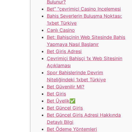
Bulunur?
Bet” “çevrimiçi Casino Incelemesi
Bahis Severlerin Buluşma Noktası:
1xbet Türkiye
Canlı Casino
Bet: Bahisçinin Web Sitesinde Bahis
Yapmaya Nasıl Başlanır
Bet Giriş Adresi
Çevrimiçi Bahisçi 1x Web Sitesinin
Açıklaması
Spor Bahislerinde Devrim
Niteliğindeki 1xbet Türkiye
Bet Güvenilir Mi?
Bet Giriş
Bet Üyelik✅
Bet Güncel Giriş
Bet Güncel Giriş Adresi Hakkında
Detaylı Bilgi
Bet Ödeme Yöntemleri