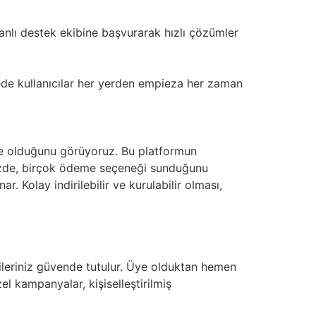
anlı destek ekibine başvurarak hızlı çözümler
ede kullanıcılar her yerden empieza her zaman
site olduğunu görüyoruz. Bu platformun
mizde, birçok ödeme seçeneği sunduğunu
 Kolay indirilebilir ve kurulabilir olması,
rileriniz güvende tutulur. Üye olduktan hemen
el kampanyalar, kişiselleştirilmiş