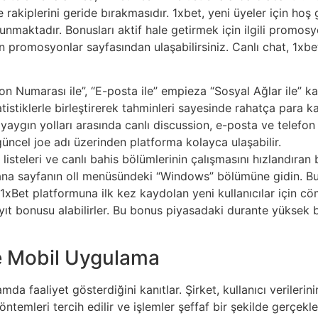
rakiplerini geride bırakmasıdır. 1xbet, yeni üyeler için hoş 
 sunmaktadır. Bonusları aktif hale getirmek için ilgili promo
 promosyonlar sayfasından ulaşabilirsiniz. Canlı chat, 1xbet 
on Numarası ile”, “E-posta ile” empieza “Sosyal Ağlar ile” ka
statistiklerle birleştirerek tahminleri sayesinde rahatça para ka
yaygın yolları arasında canlı discussion, e-posta ve telefon
 güncel joe adı üzerinden platforma kolayca ulaşabilir.
s listeleri ve canlı bahis bölümlerinin çalışmasını hızlandır
e ana sayfanın oll menüsündeki “Windows” bölümüne gidin. Bu
. 1xBet platformuna ilk kez kaydolan yeni kullanıcılar için c
kayıt bonusu alabilirler. Bu bonus piyasadaki durante yüksek 
Ve Mobil Uygulama
mda faaliyet gösterdiğini kanıtlar. Şirket, kullanıcı verileri
öntemleri tercih edilir ve işlemler şeffaf bir şekilde gerçekl