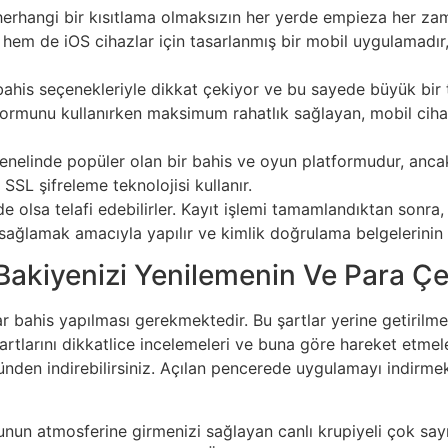
i herhangi bir kısıtlama olmaksızın her yerde empieza her za
m de iOS cihazlar için tasarlanmış bir mobil uygulamadır, k
li bahis seçenekleriyle dikkat çekiyor ve bu sayede büyük bir 
atformunu kullanırken maksimum rahatlık sağlayan, mobil cihazl
enelinde popüler olan bir bahis ve oyun platformudur, anca
n SSL şifreleme teknolojisi kullanır.
de olsa telafi edebilirler. Kayıt işlemi tamamlandıktan sonra,
 sağlamak amacıyla yapılır ve kimlik doğrulama belgelerinin 
 Bakiyenizi Yenilemenin Ve Para Ç
adar bahis yapılması gerekmektedir. Bu şartlar yerine getiri
artlarını dikkatlice incelemeleri ve buna göre hareket etmele
ümünden indirebilirsiniz. Açılan pencerede uygulamayı indir
un atmosferine girmenizi sağlayan canlı krupiyeli çok sayıd