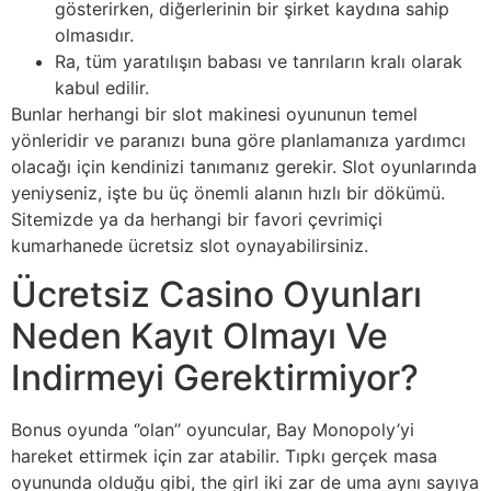
gösterirken, diğerlerinin bir şirket kaydına sahip
olmasıdır.
Ra, tüm yaratılışın babası ve tanrıların kralı olarak
kabul edilir.
Bunlar herhangi bir slot makinesi oyununun temel
yönleridir ve paranızı buna göre planlamanıza yardımcı
olacağı için kendinizi tanımanız gerekir. Slot oyunlarında
yeniyseniz, işte bu üç önemli alanın hızlı bir dökümü.
Sitemizde ya da herhangi bir favori çevrimiçi
kumarhanede ücretsiz slot oynayabilirsiniz.
Ücretsiz Casino Oyunları
Neden Kayıt Olmayı Ve
Indirmeyi Gerektirmiyor?
Bonus oyunda ‘’olan’’ oyuncular, Bay Monopoly’yi
hareket ettirmek için zar atabilir. Tıpkı gerçek masa
oyununda olduğu gibi, the girl iki zar de uma aynı sayıya