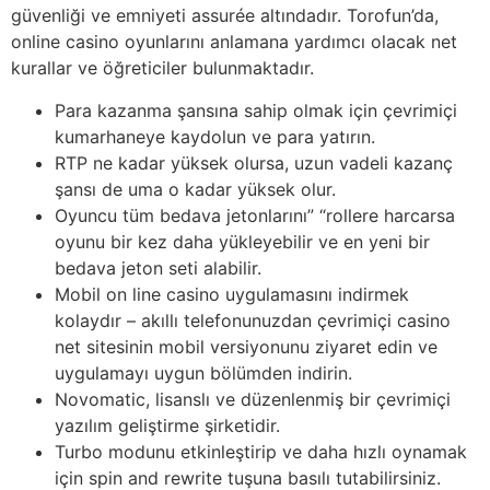
güvenliği ve emniyeti assurée altındadır. Torofun’da,
online casino oyunlarını anlamana yardımcı olacak net
kurallar ve öğreticiler bulunmaktadır.
Para kazanma şansına sahip olmak için çevrimiçi
kumarhaneye kaydolun ve para yatırın.
RTP ne kadar yüksek olursa, uzun vadeli kazanç
şansı de uma o kadar yüksek olur.
Oyuncu tüm bedava jetonlarını” “rollere harcarsa
oyunu bir kez daha yükleyebilir ve en yeni bir
bedava jeton seti alabilir.
Mobil on line casino uygulamasını indirmek
kolaydır – akıllı telefonunuzdan çevrimiçi casino
net sitesinin mobil versiyonunu ziyaret edin ve
uygulamayı uygun bölümden indirin.
Novomatic, lisanslı ve düzenlenmiş bir çevrimiçi
yazılım geliştirme şirketidir.
Turbo modunu etkinleştirip ve daha hızlı oynamak
için spin and rewrite tuşuna basılı tutabilirsiniz.