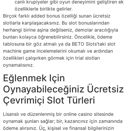
canlı krupiyeler gibi oyun deneyimini geliştiren ek
özelliklerle birlikte gelirler.
Birçok farklı added bonus özelliği sunan ücretsiz
slotlarla karşılaşacaksınız. Bu slot bonuslarından
herhangi birine aşina değilseniz, demolar aracılığıyla
bunları kolayca öğrenebilirsiniz. Öncelikle, ödeme
tablosuna bir göz atmalı ya da BETO Slots’taki slot
machine game incelemelerini okumalı ve ardından
özellikleri çalışırken görmek için trial slotları
oynamalısınız.
Eğlenmek Için
Oynayabileceğiniz Ücretsiz
Çevrimiçi Slot Türleri
Lisanslı ve düzenlenmiş bir online casino sitesinde
oynamak şunları sağlar; bir, kazancınız için zamanında
ödeme alırsınız. Üç, kişisel ve finansal bilgilerinizin