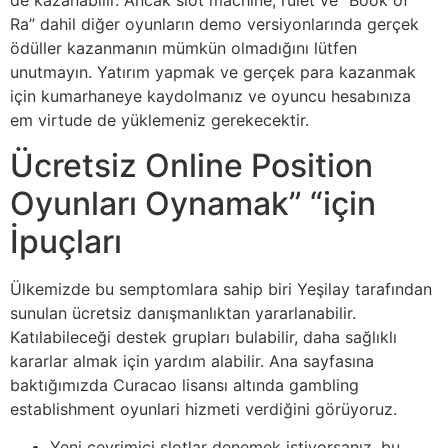
de kazanabilir. Ancak slot machine, rulet ve “Book of
Ra” dahil diğer oyunların demo versiyonlarında gerçek
ödüller kazanmanın mümkün olmadığını lütfen
unutmayın. Yatırım yapmak ve gerçek para kazanmak
için kumarhaneye kaydolmanız ve oyuncu hesabınıza
em virtude de yüklemeniz gerekecektir.
Ücretsiz Online Position
Oyunları Oynamak” “için
İpuçları
Ülkemizde bu semptomlara sahip biri Yeşilay tarafından
sunulan ücretsiz danışmanlıktan yararlanabilir.
Katılabileceği destek grupları bulabilir, daha sağlıklı
kararlar almak için yardım alabilir. Ana sayfasına
baktığımızda Curacao lisansı altında gambling
establishment oyunlari hizmeti verdiğini görüyoruz.
Yeni çevrimiçi slotlar denemek istiyorsanız, bu