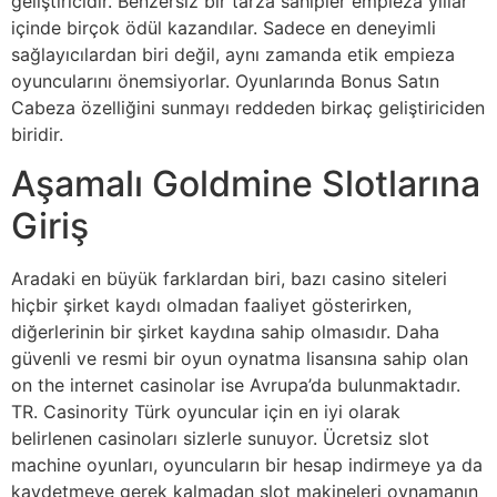
geliştiricidir. Benzersiz bir tarza sahipler empieza yıllar
içinde birçok ödül kazandılar. Sadece en deneyimli
sağlayıcılardan biri değil, aynı zamanda etik empieza
oyuncularını önemsiyorlar. Oyunlarında Bonus Satın
Cabeza özelliğini sunmayı reddeden birkaç geliştiriciden
biridir.
Aşamalı Goldmine Slotlarına
Giriş
Aradaki en büyük farklardan biri, bazı casino siteleri
hiçbir şirket kaydı olmadan faaliyet gösterirken,
diğerlerinin bir şirket kaydına sahip olmasıdır. Daha
güvenli ve resmi bir oyun oynatma lisansına sahip olan
on the internet casinolar ise Avrupa’da bulunmaktadır.
TR. Casinority Türk oyuncular için en iyi olarak
belirlenen casinoları sizlerle sunuyor. Ücretsiz slot
machine oyunları, oyuncuların bir hesap indirmeye ya da
kaydetmeye gerek kalmadan slot makineleri oynamanın