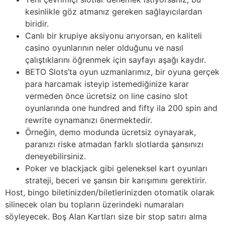
kesinlikle göz atmanız gereken sağlayıcılardan
biridir.
Canlı bir krupiye aksiyonu arıyorsan, en kaliteli
casino oyunlarının neler olduğunu ve nasıl
çalıştıklarını öğrenmek için sayfayı aşağı kaydır.
BETO Slots’ta oyun uzmanlarımız, bir oyuna gerçek
para harcamak isteyip istemediğinize karar
vermeden önce ücretsiz on line casino slot
oyunlarında one hundred and fifty ila 200 spin and
rewrite oynamanızı önermektedir.
Örneğin, demo modunda ücretsiz oynayarak,
paranızı riske atmadan farklı slotlarda şansınızı
deneyebilirsiniz.
Poker ve blackjack gibi geleneksel kart oyunları
strateji, beceri ve şansın bir karışımını gerektirir.
Host, bingo biletinizden/biletlerinizden otomatik olarak
silinecek olan bu topların üzerindeki numaraları
söyleyecek. Boş Alan Kartları size bir stop satırı alma