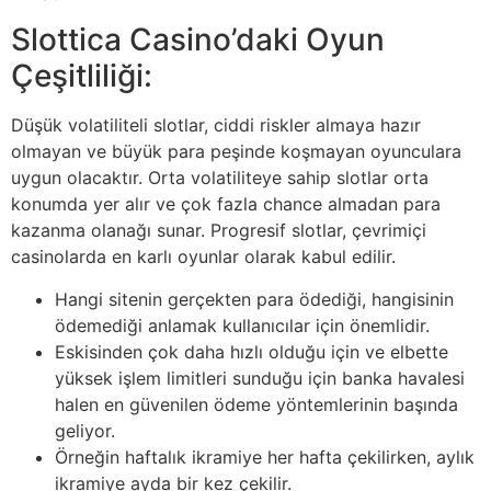
Slottica Casino’daki Oyun
Çeşitliliği:
Düşük volatiliteli slotlar, ciddi riskler almaya hazır
olmayan ve büyük para peşinde koşmayan oyunculara
uygun olacaktır. Orta volatiliteye sahip slotlar orta
konumda yer alır ve çok fazla chance almadan para
kazanma olanağı sunar. Progresif slotlar, çevrimiçi
casinolarda en karlı oyunlar olarak kabul edilir.
Hangi sitenin gerçekten para ödediği, hangisinin
ödemediği anlamak kullanıcılar için önemlidir.
Eskisinden çok daha hızlı olduğu için ve elbette
yüksek işlem limitleri sunduğu için banka havalesi
halen en güvenilen ödeme yöntemlerinin başında
geliyor.
Örneğin haftalık ikramiye her hafta çekilirken, aylık
ikramiye ayda bir kez çekilir.