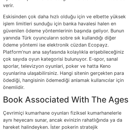
verir.
Eskisinden çok daha hızlı olduğu için ve elbette yüksek
işlem limitleri sunduğu için banka havalesi halen en
güvenilen ödeme yöntemlerinin başında geliyor. Bunun
yanında Türk oyuncuların sobre sık kullandığı diğer
ödeme yöntemi ise elektronik cüzdan Ecopayz.
Platform’nun ana sayfasında kolaylıkla erişebileceğiniz
çok sayıda oyun kategorisi bulunuyor. E-spor, sanal
sporlar, televizyon oyunlari, poker ve hatta Keno
oyunlarina ulaşabilirsiniz. Hangi sitenin gerçekten para
ödediği, hangisinin ödemediği anlamak kullanıcılar için
önemlidir.
Book Associated With The Ages
Çevrimiçi kumarhane oyunları fiziksel kumarhanelerle
aynı heyecanı sunar, ancak evinizin rahatlığında ya da
hareket halindeyken. İster pokerin stratejik