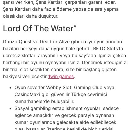
şansı verirken, Şans Kartları çarpanları garanti eder.
Şans Kartları daha fazla ödeme yapsa da sıra yapma
olasılıkları daha düşüktür.
Lord Of The Water”
Gonzo Quest ve Dead or Alive gibi en iyi oyunlarından
bazıları her şeyi daha uygun hale getirdi. BETO Slots’ta
ücretsiz slotları arayabilir veya bu sayfada ilginizi çeken
herhangi bir oyunu oynayabilirsiniz. Denemek istediğiniz
bir trial slot seçtikten sonra, size bir başlangıç jeton
bakiyesi verilecektir
1win games
.
Oyun severler Webby Slot, Gaming Club veya
CasinoMaxi gibi güvenilir Türkçe çevrimiçi
kumarhanelerde buluşabilir.
Sosyal gambling establishment oyunları sadece
eğlence amaçlıdır ve gerçek parayla oynanan
kumar oyunlarında gelecekte elde edilebilecek
olası başarılar üzerinde kesinlikle hiçbir etkisi