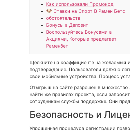
Как использовали Промокод
🐶 Ставки на Спорт В Рамен Бетc
обстоятельств
Бонусы а Депозит
Воспользуйтесь Бонусами а
Акциями, Которые предлагает
Раменбет
Щелкните на коэффициенте на желаемый ис
подтверждение. Пользователи должно лег
свои мобильные устройства. Процесс уста
Отыгрыш на сайте разрешен в множество 
найти же правилах проекта, если запроси
сотрудникам службы поддержке. Они предо
Безопасность и Лиц
Упрощенная процедура регистрации позволя