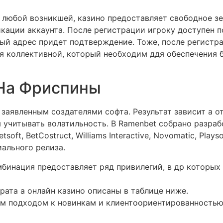
 любой возникшей, казино предоставляет свободное з
кации аккаунта. После регистрации игроку доступен п
ый адрес придет подтверждение. Тоже, после регистра
я коллективной, который необходим ддя обеспечения б
На Фриспины
 заявленным создателями софта. Результат зависит а о
учитывать волатильность. В Ramenbet собрано разраб
tsoft, BetCostruct, Williams Interactive, Novomatic, Pla
иального релиза.
мбинация предоставляет ряд привилегий, в др которых 
рата а онлайн казино описаны в таблице ниже.
м подходом к новинкам и клиентоориентированностью,