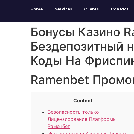
Home
Services
Clients
Contact
Бонусы Казино R
Бездепозитный н
Коды На Фриспи
Ramenbet Промок
Content
Безопасность только
Лицензирование Платформы
Раменбет
Использование Купона В Личном