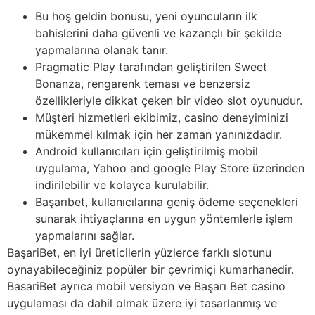
Bu hoş geldin bonusu, yeni oyuncuların ilk
bahislerini daha güvenli ve kazançlı bir şekilde
yapmalarına olanak tanır.
Pragmatic Play tarafından geliştirilen Sweet
Bonanza, rengarenk teması ve benzersiz
özellikleriyle dikkat çeken bir video slot oyunudur.
Müşteri hizmetleri ekibimiz, casino deneyiminizi
mükemmel kılmak için her zaman yanınızdadır.
Android kullanıcıları için geliştirilmiş mobil
uygulama, Yahoo and google Play Store üzerinden
indirilebilir ve kolayca kurulabilir.
Başarıbet, kullanıcılarına geniş ödeme seçenekleri
sunarak ihtiyaçlarına en uygun yöntemlerle işlem
yapmalarını sağlar.
BaşariBet, en iyi üreticilerin yüzlerce farklı slotunu
oynayabileceğiniz popüler bir çevrimiçi kumarhanedir.
BasariBet ayrıca mobil versiyon ve Başarı Bet casino
uygulaması da dahil olmak üzere iyi tasarlanmış ve