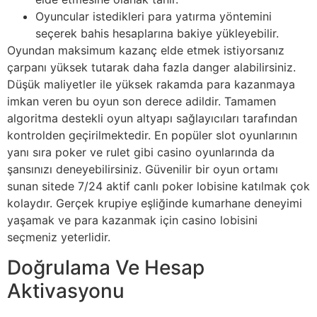
Oyuncular istedikleri para yatırma yöntemini
seçerek bahis hesaplarına bakiye yükleyebilir.
Oyundan maksimum kazanç elde etmek istiyorsanız
çarpanı yüksek tutarak daha fazla danger alabilirsiniz.
Düşük maliyetler ile yüksek rakamda para kazanmaya
imkan veren bu oyun son derece adildir. Tamamen
algoritma destekli oyun altyapı sağlayıcıları tarafından
kontrolden geçirilmektedir. En popüler slot oyunlarının
yanı sıra poker ve rulet gibi casino oyunlarında da
şansınızı deneyebilirsiniz. Güvenilir bir oyun ortamı
sunan sitede 7/24 aktif canlı poker lobisine katılmak çok
kolaydır. Gerçek krupiye eşliğinde kumarhane deneyimi
yaşamak ve para kazanmak için casino lobisini
seçmeniz yeterlidir.
Doğrulama Ve Hesap
Aktivasyonu