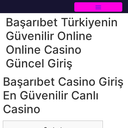
Başarıbet Türkiyenin
Güvenilir Online
Online Casino
Güncel Giriş
Başarıbet Casino Giriş
En Güvenilir Canlı
Casino