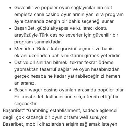
Güvenilir ve popüler oyun sağlayıcılarının slot
empieza canlı casino oyunlarının yanı sıra program
aynı zamanda zengin bir bahis seçeneği sunar.
BaşarıBet, güçlü altyapısı ve kullanıcı dostu
arayüzüyle Türk casino severler için güvenilir bir
program sunmaktadır.
Menüden ‘’Boks’’ kategorisini seçmek ve bahis
ekranı üzerinden bahis miktarını girmek yeterlidir.
Üst ve oll sınırları bilmek, tekrar tekrar ödeme
yapmaktan tasarruf sağlar ve oyun hesabınızdan
gerçek hesaba ne kadar yatırabileceğinizi hemen
anlarsınız.
Başarı wager casino oyunları arasında popüler olan
Fortunate Jet, kullanıcıların sıkça tercih ettiği bir
seçenektir.
BaşarıBet” “Gambling establishment, sadece eğlenceli
değil, çok kazançlı bir oyun ortamı weil sunuyor.
Basaribet, mobil cihazlardan erişim sağlamak isteyen