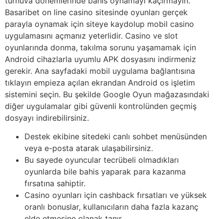
turnuva dönemlerinde bahis oynamayı kaçırmayın.
Basaribet on line casino sitesinde oyunları gerçek
parayla oynamak için siteye kaydolup mobil casino
uygulamasını açmanız yeterlidir. Casino ve slot
oyunlarında donma, takılma sorunu yaşamamak için
Android cihazlarla uyumlu APK dosyasını indirmeniz
gerekir. Ana sayfadaki mobil uygulama bağlantısına
tıklayın empieza açılan ekrandan Android os işletim
sistemini seçin. Bu şekilde Google Oyun mağazasındaki
diğer uygulamalar gibi güvenli kontrolünden geçmiş
dosyayı indirebilirsiniz.
Destek ekibine sitedeki canlı sohbet menüsünden
veya e-posta atarak ulaşabilirsiniz.
Bu sayede oyuncular tecrübeli olmadıkları
oyunlarda bile bahis yaparak para kazanma
fırsatına sahiptir.
Casino oyunları için cashback fırsatları ve yüksek
oranlı bonuslar, kullanıcıların daha fazla kazanç
elde etmesine olanak tanır.