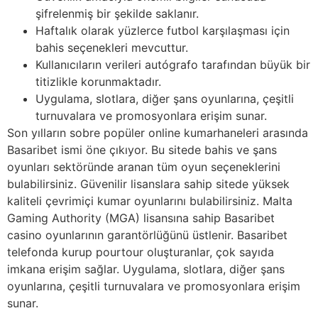
şifrelenmiş bir şekilde saklanır.
Haftalık olarak yüzlerce futbol karşılaşması için
bahis seçenekleri mevcuttur.
Kullanıcıların verileri autógrafo tarafından büyük bir
titizlikle korunmaktadır.
Uygulama, slotlara, diğer şans oyunlarına, çeşitli
turnuvalara ve promosyonlara erişim sunar.
Son yılların sobre popüler online kumarhaneleri arasında
Basaribet ismi öne çıkıyor. Bu sitede bahis ve şans
oyunları sektöründe aranan tüm oyun seçeneklerini
bulabilirsiniz. Güvenilir lisanslara sahip sitede yüksek
kaliteli çevrimiçi kumar oyunlarını bulabilirsiniz. Malta
Gaming Authority (MGA) lisansına sahip Basaribet
casino oyunlarının garantörlüğünü üstlenir. Basaribet
telefonda kurup pourtour oluşturanlar, çok sayıda
imkana erişim sağlar. Uygulama, slotlara, diğer şans
oyunlarına, çeşitli turnuvalara ve promosyonlara erişim
sunar.