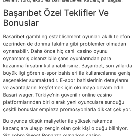
Başarıbet Özel Teklifler Ve
Bonuslar
Basaribet gambling establishment oyunları akıllı telefon
üzerinden de donma takılma gibi problemler olmadan
oynanabilir. Daha önce hiç canlı casino oyunu
oynamamış olsanız bile şans oyunlarından para
kazanma fırsatını kullanabilirsiniz. Başarıbet, son yıllarda
büyük ilgi gören e-spor bahisleri ile kullanıcılarına geniş
seçenekler sunmaktadır. E-spor bahislerinin detaylarını
ve avantajlarını keşfetmek için okumaya devam edin.
Basari wager, Türkiye’nin güvenilir online casino
platformlarından biri olarak yeni oyunculara sunduğu
çeşitli bonuslar empieza promosyonlarla dikkat çekiyor.
Bu oyunda düşük maliyetler ile yüksek rakamda
kazançlara ulaşıp zengin olan çok kişi olduğu biliniyor.
Siz sobre Sweet Bonanza oynarken casino