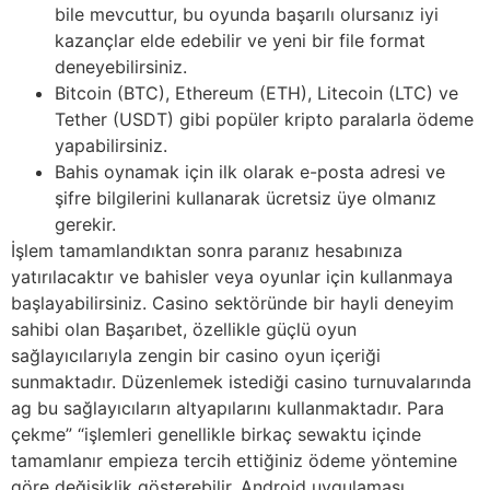
bile mevcuttur, bu oyunda başarılı olursanız iyi
kazançlar elde edebilir ve yeni bir file format
deneyebilirsiniz.
Bitcoin (BTC), Ethereum (ETH), Litecoin (LTC) ve
Tether (USDT) gibi popüler kripto paralarla ödeme
yapabilirsiniz.
Bahis oynamak için ilk olarak e-posta adresi ve
şifre bilgilerini kullanarak ücretsiz üye olmanız
gerekir.
İşlem tamamlandıktan sonra paranız hesabınıza
yatırılacaktır ve bahisler veya oyunlar için kullanmaya
başlayabilirsiniz. Casino sektöründe bir hayli deneyim
sahibi olan Başarıbet, özellikle güçlü oyun
sağlayıcılarıyla zengin bir casino oyun içeriği
sunmaktadır. Düzenlemek istediği casino turnuvalarında
ag bu sağlayıcıların altyapılarını kullanmaktadır. Para
çekme” “işlemleri genellikle birkaç sewaktu içinde
tamamlanır empieza tercih ettiğiniz ödeme yöntemine
göre değişiklik gösterebilir. Android uygulaması,