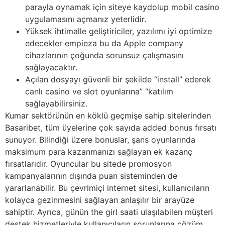
parayla oynamak için siteye kaydolup mobil casino
uygulamasını açmanız yeterlidir.
Yüksek ihtimalle geliştiriciler, yazılımı iyi optimize
edecekler empieza bu da Apple company
cihazlarının çoğunda sorunsuz çalışmasını
sağlayacaktır.
Açılan dosyayı güvenli bir şekilde “install” ederek
canlı casino ve slot oyunlarına” “katılım
sağlayabilirsiniz.
Kumar sektörünün en köklü geçmişe sahip sitelerinden
Basaribet, tüm üyelerine çok sayıda added bonus fırsatı
sunuyor. Bilindiği üzere bonuslar, şans oyunlarında
maksimum para kazanmanızı sağlayan ek kazanç
fırsatlarıdır. Oyuncular bu sitede promosyon
kampanyalarının dışında puan sisteminden de
yararlanabilir. Bu çevrimiçi internet sitesi, kullanıcıların
kolayca gezinmesini sağlayan anlaşılır bir arayüze
sahiptir. Ayrıca, günün the girl saati ulaşılabilen müşteri
destek hizmetleriyle kullanıcıların sorunlarına çözüm