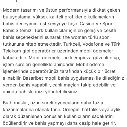
Modern tasarımı ve üstün performansıyla dikkat çeken
bu uygulama, yüksek kaliteli grafiklerle kullanıcıların
bahis deneyimini üst seviyeye taşır. Casino ve Spor
Bahis Sitemiz, Türk kullanıcılar için en geniş ve çeşitli
bahis seçeneklerini sunarak the woman türlü spor
tutkununa hitap etmektedir. Turkcell, Vodafone ve Türk
Telekom gibi operatörler üzerinden mobil ödemeler
kabul edilir. Mobil ödemeler hızlı empieza güvenli olup,
işlem süreleri genellikle anındadır. Mobil ödeme
işlemlerinde operatörünüz tarafından küçük bir ücret
alınabilir. Basaribet mobil bahis uygulaması ile dilediğiniz
yerden bahis yapabilir, canlı maçları takip edebilir ve
anında bahislerinizi yönetebilirsiniz.
Bu bonuslar, uzun süreli oyuncuların daha fazla
kazanmalarına olanak tanır. Örneğin, haftalık veya aylık
olarak düzenlenen bonuslar, kullanıcıların sadakatini
ödüllendirir ve bahis yapmayı daha cazip hale getirir.