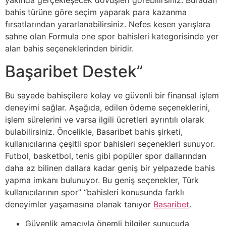
yakında gerçekleşecek dövüşleri görebilirsiniz. Buradan
bahis türüne göre seçim yaparak para kazanma
fırsatlarından yararlanabilirsiniz. Nefes kesen yarışlara
sahne olan Formula one spor bahisleri kategorisinde yer
alan bahis seçeneklerinden biridir.
Başaribet Destek”
Bu sayede bahisçilere kolay ve güvenli bir finansal işlem
deneyimi sağlar. Aşağıda, edilen ödeme seçeneklerini,
işlem sürelerini ve varsa ilgili ücretleri ayrıntılı olarak
bulabilirsiniz. Öncelikle, Basaribet bahis şirketi,
kullanıcılarına çeşitli spor bahisleri seçenekleri sunuyor.
Futbol, basketbol, tenis gibi popüler spor dallarından
daha az bilinen dallara kadar geniş bir yelpazede bahis
yapma imkanı bulunuyor. Bu geniş seçenekler, Türk
kullanıcılarının spor” “bahisleri konusunda farklı
deneyimler yaşamasına olanak tanıyor
Basaribet
.
Güvenlik amacıyla önemli bilgiler sunucuda