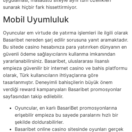
uygulaması, masaüstü siteyle aynı tüm özellikleri
sunarak hiçbir fark hissettirmiyor.
Mobil Uyumluluk
Oyuncular em virtude de yatırma işlemleri ile ilgili olarak
Basaribet nereden şarj edilir sorusuna yanıt aramaktadır.
Bu sitede casino hesabınıza para yatırırken dünyanın en
güvenli ödeme sağlayıcılarını kullanma imkanından
yararlanabilirsiniz. Basaribet, uluslararası lisanslı
empieza güvenilir bir internet casino ve bahis platformu
olarak, Türk kullanıcıların ihtiyaçlarına göre
tasarlanmıştır. Deneyimli bahisçilerin büyük önem
verdiği reward kampanyaları Basaribet promosyonlar
sayfasından takip edilebilir.
Oyuncular, en karlı BasariBet promosyonlarına
erişebilir empieza bu sayede paralarını hızlı bir
şekilde doldurabilirler.
Basaribet online casino sitesinde oyunları gerçek