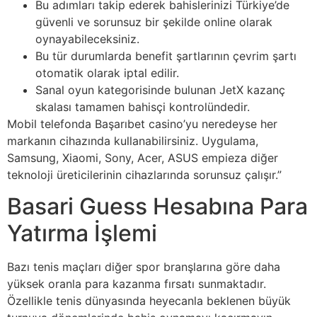
Bu adımları takip ederek bahislerinizi Türkiye’de
güvenli ve sorunsuz bir şekilde online olarak
oynayabileceksiniz.
Bu tür durumlarda benefit şartlarının çevrim şartı
otomatik olarak iptal edilir.
Sanal oyun kategorisinde bulunan JetX kazanç
skalası tamamen bahisçi kontrolündedir.
Mobil telefonda Başarıbet casino’yu neredeyse her
markanın cihazında kullanabilirsiniz. Uygulama,
Samsung, Xiaomi, Sony, Acer, ASUS empieza diğer
teknoloji üreticilerinin cihazlarında sorunsuz çalışır.”
Basari Guess Hesabına Para
Yatırma İşlemi
Bazı tenis maçları diğer spor branşlarına göre daha
yüksek oranla para kazanma fırsatı sunmaktadır.
Özellikle tenis dünyasında heyecanla beklenen büyük