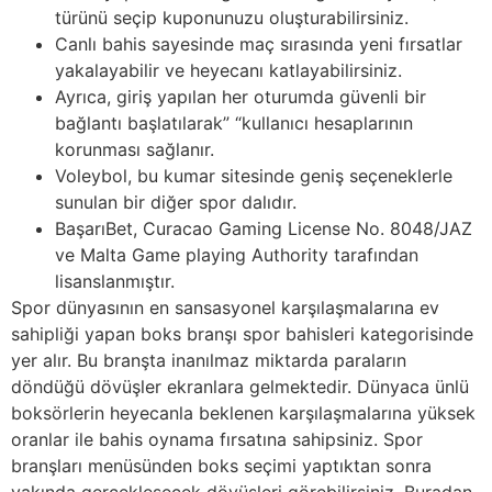
türünü seçip kuponunuzu oluşturabilirsiniz.
Canlı bahis sayesinde maç sırasında yeni fırsatlar
yakalayabilir ve heyecanı katlayabilirsiniz.
Ayrıca, giriş yapılan her oturumda güvenli bir
bağlantı başlatılarak” “kullanıcı hesaplarının
korunması sağlanır.
Voleybol, bu kumar sitesinde geniş seçeneklerle
sunulan bir diğer spor dalıdır.
BaşarıBet, Curacao Gaming License No. 8048/JAZ
ve Malta Game playing Authority tarafından
lisanslanmıştır.
Spor dünyasının en sansasyonel karşılaşmalarına ev
sahipliği yapan boks branşı spor bahisleri kategorisinde
yer alır. Bu branşta inanılmaz miktarda paraların
döndüğü dövüşler ekranlara gelmektedir. Dünyaca ünlü
boksörlerin heyecanla beklenen karşılaşmalarına yüksek
oranlar ile bahis oynama fırsatına sahipsiniz. Spor
branşları menüsünden boks seçimi yaptıktan sonra