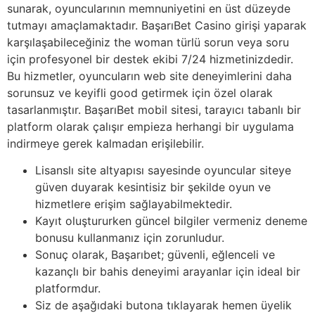
sunarak, oyuncularının memnuniyetini en üst düzeyde
tutmayı amaçlamaktadır. BaşarıBet Casino girişi yaparak
karşılaşabileceğiniz the woman türlü sorun veya soru
için profesyonel bir destek ekibi 7/24 hizmetinizdedir.
Bu hizmetler, oyuncuların web site deneyimlerini daha
sorunsuz ve keyifli good getirmek için özel olarak
tasarlanmıştır. BaşarıBet mobil sitesi, tarayıcı tabanlı bir
platform olarak çalışır empieza herhangi bir uygulama
indirmeye gerek kalmadan erişilebilir.
Lisanslı site altyapısı sayesinde oyuncular siteye
güven duyarak kesintisiz bir şekilde oyun ve
hizmetlere erişim sağlayabilmektedir.
Kayıt oluştururken güncel bilgiler vermeniz deneme
bonusu kullanmanız için zorunludur.
Sonuç olarak, Başarıbet; güvenli, eğlenceli ve
kazançlı bir bahis deneyimi arayanlar için ideal bir
platformdur.
Siz de aşağıdaki butona tıklayarak hemen üyelik