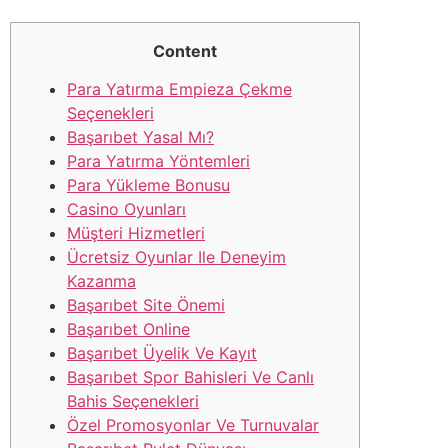
Content
Para Yatırma Empieza Çekme
Seçenekleri
Başarıbet Yasal Mı?
Para Yatırma Yöntemleri
Para Yükleme Bonusu
Casino Oyunları
Müşteri Hizmetleri
Ücretsiz Oyunlar Ile Deneyim
Kazanma
Başarıbet Site Önemi
Başarıbet Online
Başarıbet Üyelik Ve Kayıt
Başarıbet Spor Bahisleri Ve Canlı
Bahis Seçenekleri
Özel Promosyonlar Ve Turnuvalar