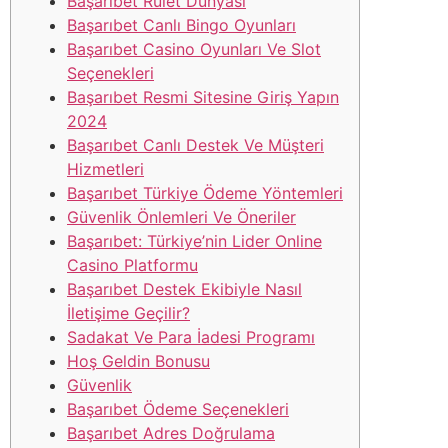
Başarıbet Rulet Dünyası
Başarıbet Canlı Bingo Oyunları
Başarıbet Casino Oyunları Ve Slot
Seçenekleri
Başarıbet Resmi Sitesine Giriş Yapın
2024
Başarıbet Canlı Destek Ve Müşteri
Hizmetleri
Başarıbet Türkiye Ödeme Yöntemleri
Güvenlik Önlemleri Ve Öneriler
Başarıbet: Türkiye’nin Lider Online
Casino Platformu
Başarıbet Destek Ekibiyle Nasıl
İletişime Geçilir?
Sadakat Ve Para İadesi Programı
Hoş Geldin Bonusu
Güvenlik
Başarıbet Ödeme Seçenekleri
Başarıbet Adres Doğrulama