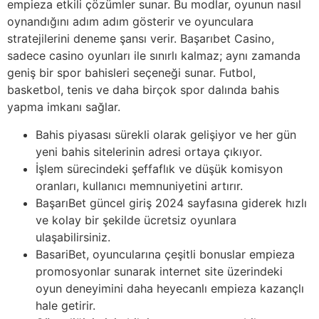
empieza etkili çözümler sunar. Bu modlar, oyunun nasıl
oynandığını adım adım gösterir ve oyunculara
stratejilerini deneme şansı verir. Başarıbet Casino,
sadece casino oyunları ile sınırlı kalmaz; aynı zamanda
geniş bir spor bahisleri seçeneği sunar. Futbol,
basketbol, tenis ve daha birçok spor dalında bahis
yapma imkanı sağlar.
Bahis piyasası sürekli olarak gelişiyor ve her gün
yeni bahis sitelerinin adresi ortaya çıkıyor.
İşlem sürecindeki şeffaflık ve düşük komisyon
oranları, kullanıcı memnuniyetini artırır.
BaşarıBet güncel giriş 2024 sayfasına giderek hızlı
ve kolay bir şekilde ücretsiz oyunlara
ulaşabilirsiniz.
BasariBet, oyuncularına çeşitli bonuslar empieza
promosyonlar sunarak internet site üzerindeki
oyun deneyimini daha heyecanlı empieza kazançlı
hale getirir.