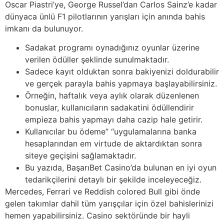
Oscar Piastri’ye, George Russel’dan Carlos Sainz’e kadar
dünyaca ünlü F1 pilotlarının yarışları için anında bahis
imkanı da bulunuyor.
Sadakat programı oynadığınız oyunlar üzerine
verilen ödüller şeklinde sunulmaktadır.
Sadece kayıt olduktan sonra bakiyenizi doldurabilir
ve gerçek parayla bahis yapmaya başlayabilirsiniz.
Örneğin, haftalık veya aylık olarak düzenlenen
bonuslar, kullanıcıların sadakatini ödüllendirir
empieza bahis yapmayı daha cazip hale getirir.
Kullanıcılar bu ödeme” “uygulamalarına banka
hesaplarından em virtude de aktardıktan sonra
siteye geçişini sağlamaktadır.
Bu yazıda, BaşarıBet Casino’da bulunan en iyi oyun
tedarikçilerini detaylı bir şekilde inceleyeceğiz.
Mercedes, Ferrari ve Reddish colored Bull gibi önde
gelen takımlar dahil tüm yarışçılar için özel bahislerinizi
hemen yapabilirsiniz. Casino sektöründe bir hayli