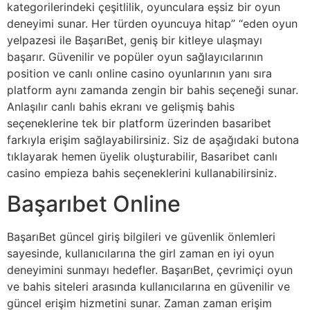
kategorilerindeki çeşitlilik, oyunculara eşsiz bir oyun
deneyimi sunar. Her türden oyuncuya hitap” “eden oyun
yelpazesi ile BaşarıBet, geniş bir kitleye ulaşmayı
başarır. Güvenilir ve popüler oyun sağlayıcılarının
position ve canlı online casino oyunlarının yanı sıra
platform aynı zamanda zengin bir bahis seçeneği sunar.
Anlaşılır canlı bahis ekranı ve gelişmiş bahis
seçeneklerine tek bir platform üzerinden basaribet
farkıyla erişim sağlayabilirsiniz. Siz de aşağıdaki butona
tıklayarak hemen üyelik oluşturabilir, Basaribet canlı
casino empieza bahis seçeneklerini kullanabilirsiniz.
Başarıbet Online
BaşarıBet güncel giriş bilgileri ve güvenlik önlemleri
sayesinde, kullanıcılarına the girl zaman en iyi oyun
deneyimini sunmayı hedefler. BaşarıBet, çevrimiçi oyun
ve bahis siteleri arasında kullanıcılarına en güvenilir ve
güncel erişim hizmetini sunar. Zaman zaman erişim