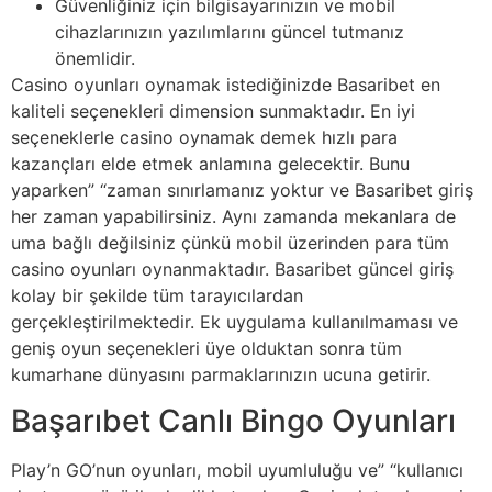
Güvenliğiniz için bilgisayarınızın ve mobil
cihazlarınızın yazılımlarını güncel tutmanız
önemlidir.
Casino oyunları oynamak istediğinizde Basaribet en
kaliteli seçenekleri dimension sunmaktadır. En iyi
seçeneklerle casino oynamak demek hızlı para
kazançları elde etmek anlamına gelecektir. Bunu
yaparken” “zaman sınırlamanız yoktur ve Basaribet giriş
her zaman yapabilirsiniz. Aynı zamanda mekanlara de
uma bağlı değilsiniz çünkü mobil üzerinden para tüm
casino oyunları oynanmaktadır. Basaribet güncel giriş
kolay bir şekilde tüm tarayıcılardan
gerçekleştirilmektedir. Ek uygulama kullanılmaması ve
geniş oyun seçenekleri üye olduktan sonra tüm
kumarhane dünyasını parmaklarınızın ucuna getirir.
Başarıbet Canlı Bingo Oyunları
Play’n GO’nun oyunları, mobil uyumluluğu ve” “kullanıcı