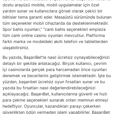
dostu arayüzü mobile, mobil uygulamalar için özel
yardım sunar ve kullanıcılara görsel olarak çekici bir
bêtisier tema garanti eder. Masaüstü sürümünde bulunan
tüm seçenekler mobil cihazlarda da desteklenmektedir.
Spor bahis oyunları,” “canlı bahis seçenekleri empieza
tüm canlı online casino oyunları mevcuttur. Platforma
farklı marka ve modeldeki akıllı telefon ve tabletlerden
ulaşabilirsiniz.
Bu yazıda, BaşarıBet’te nasıl ücretsiz oynayabileceğinizi
detaylı bir şekilde anlatacağız. Birçok kullanıcı, çevrim
içi casinolarda gerçek para harcamadan önce oyunları
denemek ve becerilerini geliştirmek istemektedir. İşte bu
yüzden, başarıbet ücretsiz oyun fırsatları sunar ve bu
yazıda bu fırsatları nasıl değerlendirebileceğinizi
açıklayacağız. BaşarıBet, kullanıcılarına güvenli ve hızlı
para çekme seçenekleri sunarak onları memnun etmeyi
hedefliyor. Oyuncular, kazandıkları parayı çekerken
güvenlikten ödün vermeden işlem yapabilirler. BaşarıBet