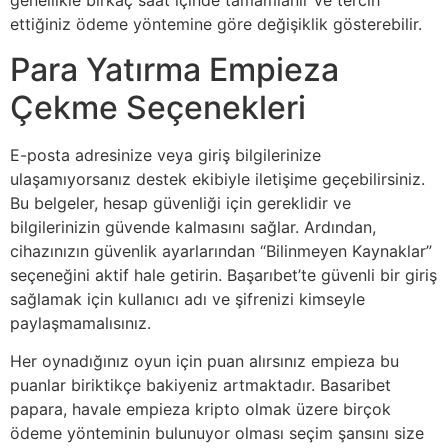
genellikle birkaç saat içinde tamamlanır ve tercih
ettiğiniz ödeme yöntemine göre değişiklik gösterebilir.
Para Yatırma Empieza
Çekme Seçenekleri
E-posta adresinize veya giriş bilgilerinize
ulaşamıyorsanız destek ekibiyle iletişime geçebilirsiniz.
Bu belgeler, hesap güvenliği için gereklidir ve
bilgilerinizin güvende kalmasını sağlar. Ardından,
cihazınızın güvenlik ayarlarından “Bilinmeyen Kaynaklar”
seçeneğini aktif hale getirin. Başarıbet’te güvenli bir giriş
sağlamak için kullanıcı adı ve şifrenizi kimseyle
paylaşmamalısınız.
Her oynadığınız oyun için puan alırsınız empieza bu
puanlar biriktikçe bakiyeniz artmaktadır. Basaribet
papara, havale empieza kripto olmak üzere birçok
ödeme yönteminin bulunuyor olması seçim şansını size