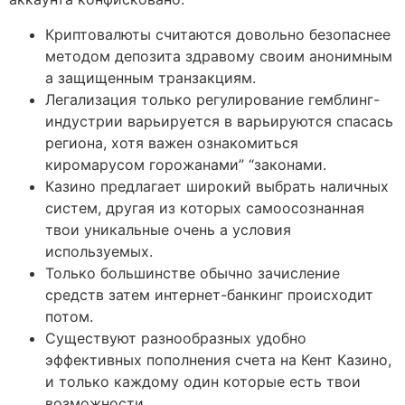
Криптовалюты считаются довольно безопаснее
методом депозита здравому своим анонимным
а защищенным транзакциям.
Легализация только регулирование гемблинг-
индустрии варьируется в варьируются спасась
региона, хотя важен ознакомиться
киромарусом горожанами” “законами.
Казино предлагает широкий выбрать наличных
систем, другая из которых самоосознанная
твои уникальные очень а условия
используемых.
Только большинстве обычно зачисление
средств затем интернет-банкинг происходит
потом.
Существуют разнообразных удобно
эффективных пополнения счета на Кент Казино,
и только каждому один которые есть твои
возможности.