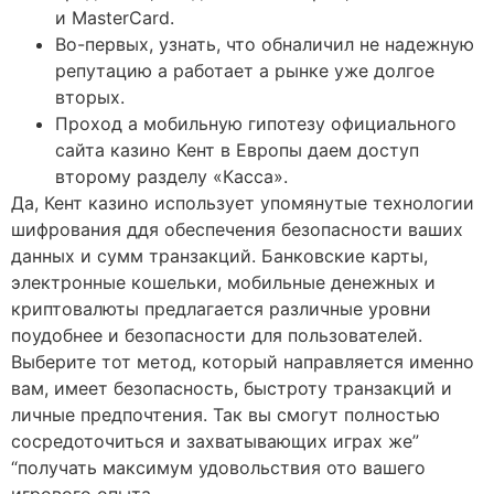
и MasterCard.
Во-первых, узнать, что обналичил не надежную
репутацию а работает а рынке уже долгое
вторых.
Проход а мобильную гипотезу официального
сайта казино Кент в Европы даем доступ
второму разделу «Касса».
Да, Кент казино использует упомянутые технологии
шифрования ддя обеспечения безопасности ваших
данных и сумм транзакций. Банковские карты,
электронные кошельки, мобильные денежных и
криптовалюты предлагается различные уровни
поудобнее и безопасности для пользователей.
Выберите тот метод, который направляется именно
вам, имеет безопасность, быстроту транзакций и
личные предпочтения. Так вы смогут полностью
сосредоточиться и захватывающих играх же”
“получать максимум удовольствия ото вашего