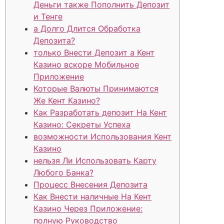
Деньги также Пополнить Депозит
и Тенге
а Долго Длится Обработка
Депозита?
только Внести Депозит а Кент
Казино вскоре Мобильное
Приложение
Которые Валюты Принимаются
Же Кент Казино?
Как Разработать депозит На Кент
Казино: Секреты Успеха
возможности Использования Кент
Казино
нельзя Ли Использовать Карту
Любого Банка?
Процесс Внесения Депозита
Как Внести наличные На Кент
Казино Через Приложение:
полную Руководство