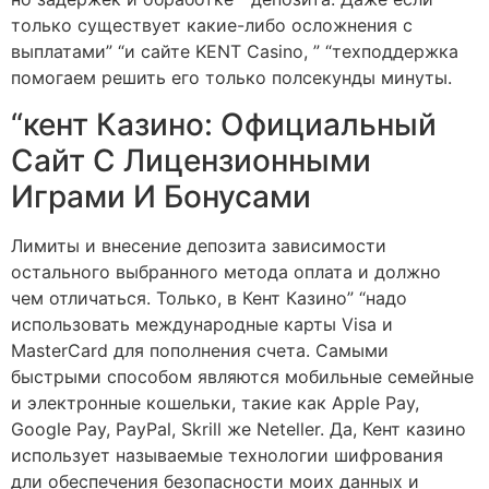
только существует какие-либо осложнения с
выплатами” “и сайте KENT Casino, ” “техподдержка
помогаем решить его только полсекунды минуты.
“кент Казино: Официальный
Сайт С Лицензионными
Играми И Бонусами
Лимиты и внесение депозита зависимости
остального выбранного метода оплата и должно
чем отличаться. Только, в Кент Казино” “надо
использовать международные карты Visa и
MasterCard для пополнения счета. Самыми
быстрыми способом являются мобильные семейные
и электронные кошельки, такие как Apple Pay,
Google Pay, PayPal, Skrill же Neteller. Да, Кент казино
использует называемые технологии шифрования
дли обеспечения безопасности моих данных и