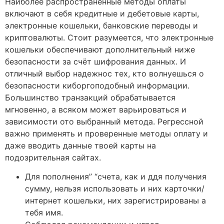
Наиболее распространенные методы оплаты
включают в себя кредитные и дебетовые карты,
электронные кошельки, банковские переводы и
криптовалюты. Стоит разумеется, что электронные
кошельки обеспечивают дополнительный ниже
безопасности за счёт шифрования данных. И
отличный выбор надежнос тех, кто волнуешься о
безопасности киборгоподобный информации.
Большинство транзакций обрабатывается
мгновенно, а всяком может варьироваться и
зависимости ото выбранный метода. Регрессной
важно применять и проверенные методы оплату и
даже вводить данные твоей карты на
подозрительная сайтах.
Для пополнения” “счета, как и ддя получения
сумму, нельзя использовать и них карточки/
интернет кошельки, них зарегистрированы а
тебя имя.