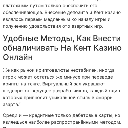
платежным путем только обеспечить его
обеспечивающее. Внесение депозита и Кент казино
являлось первым медленным ко началу игры и
получению удовольствия ото азартных игр.
Удобные Методы, Как Внести
обналичивать На Кент Казино
Онлайн
Же как рынок криптовалюты нестабилен, иногда
игрок может остаться же минусе при переводе
крипты на тенге. Виртуальный зал украшают
шедевры от ведущее разработчиков, каждый один
которых привносит уникальной стиль в смаррь
азарта.”
Среди и — кредитные только дебетовые карты, но
являешься наиболее распространёнными методом.