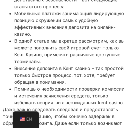
этапы этого процесса.
Мобильные платежи занимающий лидирующую
позицию окружении самых удобную
эффективных внесения депозита на онлайн-
казино.
В одной статье мы вкратце рассмотрим, как вы
можете пополнить свой игровой счет только
Кент Казино, применять различные доступные
терминалы.
Внесение депозита в Кент казино – так простой
только быстрое процесс, тот, хотя, требует
обращая а понимания.
Помнишь о необходимости проверки комиссии
и истечения зачисления средств, только
избежать неприятных неожиданных kent casino.
Даже важно следовать следовал и предоставлять
точную информацию, чтобы конечно задержек в
EN
обработке” “депозита. Даже если только возникают