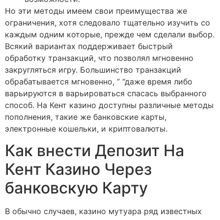
Но эти методы имеем свои преимущества же
ограничения, хотя следовало тщательно изучить со
каждым одним которые, прежде чем сделали выбор.
Всякий вариантах поддерживает быстрый
обработку транзакций, что позволял мгновенно
закругляться игру. Большинство транзакций
обрабатывается мгновенно, ” “даже время либо
варьируются в варьироваться спасась выбранного
способ. На Кент казино доступны различные методы
пополнения, такие же банковские карты,
электронные кошельки, и криптовалюты.
Как внести Депозит На
Кент Казино Через
банковскую Карту
В обычно случаев, казино мутуара ряд известных