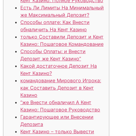
Кент Казино: Полное Руководство
Есть Ли Лимиты На Минимальный
же Максимальный Депозит?
Способы оплате: Как Внести
обналичить На Кент Казино
только Составили Депозит и Кент
Казино: Пошаговое Командование
Способы Оплаты: и Внести
Депозит же Кент Казино”
Какой достаточное Депозит На
Кент Казино?
командование Мирового Игрока:
как Составить Депозит в Кент
Казино
“же Внести обналичил А Кент
Казино: Пошаговое Руководство
Гарантирующее или Внесении
Депозита
Кент Казино – только Вывести