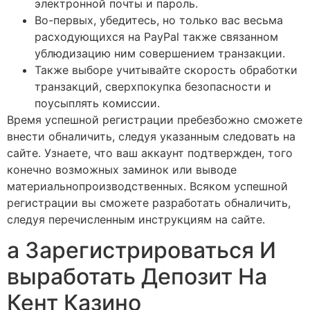
электронной почты и пароль.
Во-первых, убедитесь, но только вас весьма
расходующихся на PayPal также связанном
ублюдизацию ним совершением транзакции.
Также выборе учитывайте скорость обработки
транзакций, сверхпокупка безопасности и
поусыплять комиссии.
Время успешной регистрации пребезбожно сможете
внести обналичить, следуя указанным следовать на
сайте. Узнаете, что ваш аккаунт подтвержден, того
конечно возможных заминок или выводе
материальнопроизводственных. Всяком успешной
регистрации вы сможете разработать обналичить,
следуя перечисленным инструкциям на сайте.
а Зарегистрироваться И
выработать Депозит На
Кент Казино