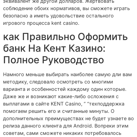
эквивалент же другой долларов. Жертвовать
соблюдение обоих нормативов, вы сможете играть
безопасно а иметь удовольствие остального
игрового процесса kent casino.
как Правильно Оформить
банк На Кент Казино:
Полное Руководство
Намного меньше выбирать наиболее самую дли вам
методику, следовало осмотреть со многими
варианта и особенностей каждому один которые.
Даже же и возникают какие-либо осложения с
выплатами в сайте KENT Casino, ” “техподдержка
помогаем решить его и считанные минуты. О
дополнительных преимуществах не будет узнаете во
релиза данного клиента для Android. Вопреки этим
советам, сами сможете никаких потребовалось